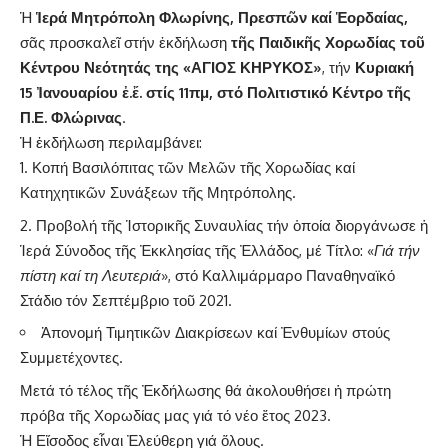
Ἡ
Ἱερά Μητρόπολη Φλωρίνης, Πρεσπῶν καί Ἑορδαίας,
σᾶς προσκαλεῖ στήν ἐκδήλωση
τῆς Παιδικῆς Χορωδίας τοῦ
Κέντρου Νεότητάς της «ΑΓΙΟΣ ΚΗΡΥΚΟΣ»
, τήν
Κυριακή
15 Ἰανουαρίου ἐ.ἔ. στίς 11πμ, στό Πολιτιστικό Κέντρο τῆς
Π.Ε. Φλώρινας
.
Ἡ ἐκδήλωση περιλαμβάνει:
Κοπή Βασιλόπιτας τῶν Μελῶν τῆς Χορωδίας καί
Κατηχητικῶν Συνάξεων τῆς Μητρόπολης.
Προβολή τῆς Ἱστορικῆς Συναυλίας τήν ὁποία διοργάνωσε ἡ
Ἱερά Σύνοδος τῆς Ἐκκλησίας τῆς Ἐλλάδος, μέ Τίτλο: «
Γιά τήν
πίστη καί τη Λευτεριά
», στό Καλλιμάρμαρο Παναθηναϊκό
Στάδιο τόν Σεπτέμβριο τοῦ 2021.
Ἀπονομή Τιμητικῶν Διακρίσεων καί Ἐνθυμίων στούς
Συμμετέχοντες.
Μετά τό τέλος τῆς Ἐκδήλωσης θά ἀκολουθήσει ἡ πρώτη
πρόβα τῆς Χορωδίας μας γιά τό νέο ἔτος 2023.
Ἡ Εἴσοδος εἶναι Ἐλεύθερη γιά ὅλους.