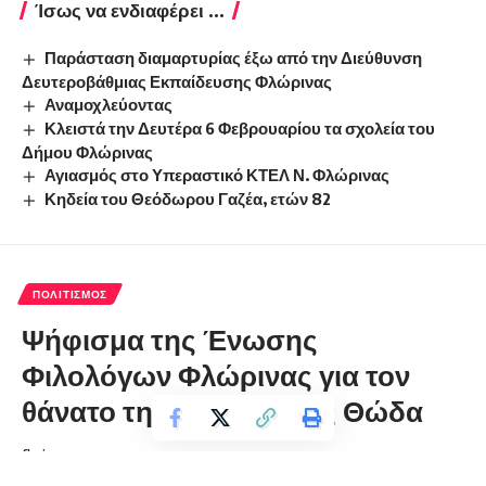
Ίσως να ενδιαφέρει ...
Παράσταση διαμαρτυρίας έξω από την Διεύθυνση
Δευτεροβάθμιας Εκπαίδευσης Φλώρινας
Αναμοχλεύοντας
Κλειστά την Δευτέρα 6 Φεβρουαρίου τα σχολεία του
Δήμου Φλώρινας
Αγιασμός στο Υπεραστικό ΚΤΕΛ Ν. Φλώρινας
Κηδεία του Θεόδωρου Γαζέα, ετών 82
ΠΟΛΙΤΙΣΜΌΣ
Ψήφισμα της Ένωσης
Φιλολόγων Φλώρινας για τον
θάνατο της Αλεξάνδρας Θώδα
florinapress.gr
Τετάρτη 11 Ιανουαρίου, 2023 22:35