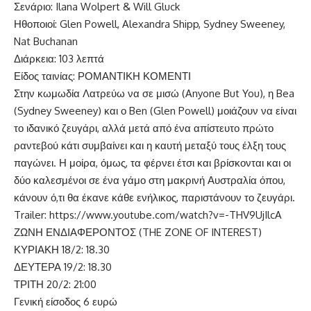
Σενάριο: Ilana Wolpert & Will Gluck
Ηθοποιοί: Glen Powell, Alexandra Shipp, Sydney Sweeney,
Nat Buchanan
Διάρκεια: 103 λεπτά
Είδος ταινίας: ΡΟΜΑΝΤΙΚΗ ΚΟΜΕΝΤΙ
Στην κωμωδία Λατρεύω να σε μισώ (Anyone But You), η Bea
(Sydney Sweeney) και ο Ben (Glen Powell) μοιάζουν να είναι
το ιδανικό ζευγάρι, αλλά μετά από ένα απίστευτο πρώτο
ραντεβού κάτι συμβαίνει και η καυτή μεταξύ τους έλξη τους
παγώνει. Η μοίρα, όμως, τα φέρνει έτσι και βρίσκονται και οι
δύο καλεσμένοι σε ένα γάμο στη μακρινή Αυστραλία όπου,
κάνουν ό,τι θα έκανε κάθε ενήλικος, παριστάνουν το ζευγάρι.
Trailer:
https://www.youtube.com/watch?v=-THV9UjIlcA
ΖΩΝΗ ΕΝΔΙΑΦΕΡΟΝΤΟΣ (THE ZONE OF INTEREST)
ΚΥΡΙΑΚΗ 18/2: 18.30
ΔΕΥΤΕΡΑ 19/2: 18.30
ΤΡΙΤΗ 20/2: 21:00
Γενική είσοδος 6 ευρώ