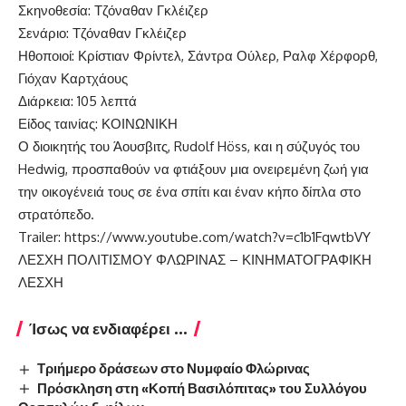
Σκηνοθεσία: Τζόναθαν Γκλέιζερ
Σενάριο: Τζόναθαν Γκλέιζερ
Ηθοποιοί: Κρίστιαν Φρίντελ, Σάντρα Ούλερ, Ραλφ Χέρφορθ,
Γιόχαν Καρτχάους
Διάρκεια: 105 λεπτά
Είδος ταινίας: ΚΟΙΝΩΝΙΚΗ
Ο διοικητής του Άουσβιτς, Rudolf Höss, και η σύζυγός του
Hedwig, προσπαθούν να φτιάξουν μια ονειρεμένη ζωή για
την οικογένειά τους σε ένα σπίτι και έναν κήπο δίπλα στο
στρατόπεδο.
Trailer:
https://www.youtube.com/watch?v=c1b1FqwtbVY
ΛΕΣΧΗ ΠΟΛΙΤΙΣΜΟΥ ΦΛΩΡΙΝΑΣ – ΚΙΝΗΜΑΤΟΓΡΑΦΙΚΗ
ΛΕΣΧΗ
Ίσως να ενδιαφέρει ...
Τριήμερο δράσεων στο Νυμφαίο Φλώρινας
Πρόσκληση στη «Κοπή Βασιλόπιτας» του Συλλόγου