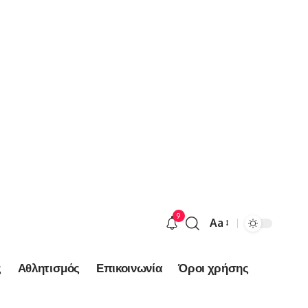
9
Aa
Font
Resizer
ς
Αθλητισμός
Επικοινωνία
Όροι χρήσης