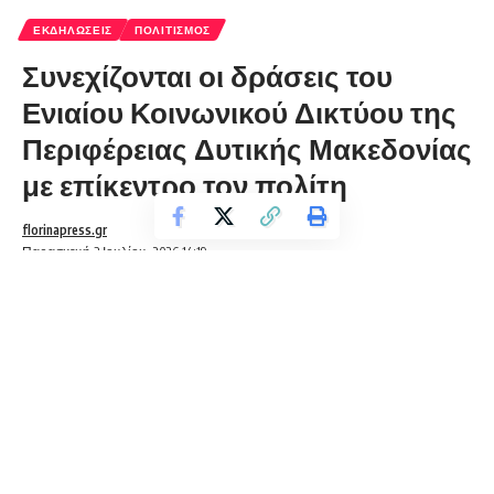
ΕΚΔΗΛΏΣΕΙΣ
ΠΟΛΙΤΙΣΜΌΣ
Συνεχίζονται οι δράσεις του
Ενιαίου Κοινωνικού Δικτύου της
Περιφέρειας Δυτικής Μακεδονίας
με επίκεντρο τον πολίτη
florinapress.gr
Παρασκευή 3 Ιουλίου, 2026 14:19
Ένα σημαντικό πλέγμα δράσεων κοινωνικής υποστήριξης,
πρόληψης, ενημέρωσης και ενδυνάμωσης υλοποιείται από το
Ενιαίο Κοινωνικό Δίκτυο της Περιφέρειας Δυτικής