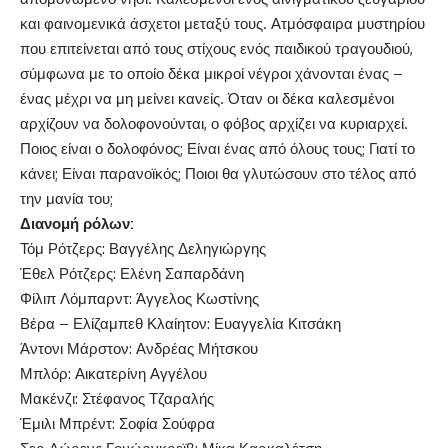
και φαινομενικά άσχετοι μεταξύ τους. Ατμόσφαιρα μυστηρίου
που επιτείνεται από τους στίχους ενός παιδικού τραγουδιού,
σύμφωνα με το οποίο δέκα μικροί νέγροι χάνονται ένας –
ένας μέχρι να μη μείνει κανείς. Όταν οι δέκα καλεσμένοι
αρχίζουν να δολοφονούνται, ο φόβος αρχίζει να κυριαρχεί.
Ποιος είναι ο δολοφόνος; Είναι ένας από όλους τους; Γιατί το
κάνει; Είναι παρανοϊκός; Ποιοι θα γλυτώσουν στο τέλος από
την μανία του;
Διανομή ρόλων:
Τόμ Ρότζερς: Βαγγέλης Δεληγιώργης
Έθελ Ρότζερς: Ελένη Σαπαρδάνη
Φίλιπ Λόμπαρντ: Άγγελος Κωστίνης
Βέρα – Ελίζαμπεθ Κλαίητον: Ευαγγελία Κιτσάκη
Άντονι Μάρστον: Ανδρέας Μήτσκου
Μπλόρ: Αικατερίνη Αγγέλου
Μακένζι: Στέφανος Τζαραλής
Έμιλι Μπρέντ: Σοφία Σούφρα