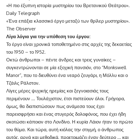
«Η πιο έξυπνη ιστορία μυστηρίου του Βρετανικού Θεάτρου».
Daily Telegraph
«Ένα επάξια κλασσικό έργο μεταξύ των θρίλερ μυστηρίου».
The Observer
Λίγα λόγια για την υπόθεση του έργου:
Το έργο είναι χρονικά τοποθετημένο στις αρχές της δεκαετίας
του 1950 – το 1952.
Οκτώ άνθρωποι – πέντε άνδρες και τρεις γυναίκες –
συγκεντρώνονται σε μία εξοχική πανσιόν, στο “Monkswell
Manor”, που το διευθύνει ένα νεαρό ζευγάρι, η Μόλλυ και ο
Τζάιλς Ράλστον.
Λίγες μέρες ψυχικής ηρεμίας και ξεγνοιασιάς τους
περιμένουν … Τουλάχιστον, έτσι πιστεύουν όλοι. Γρήγορα,
όμως, θα διαπιστώσουν πως ανάμεσα τους έχει
παρεισφρήσει και ένας στυγερός δολοφόνος, που έχει ήδη
σκοτώσει κάποιον στο Λονδίνο. Η κυρία Λάιον ήταν το πρώτο
του θύμα. Και τώρα, αυτή κιόλας την στιγμή, ο άνθρωπος
αυτός, αργά και μεθοδικά, προετοιμάζει έναν δεύτερο … και