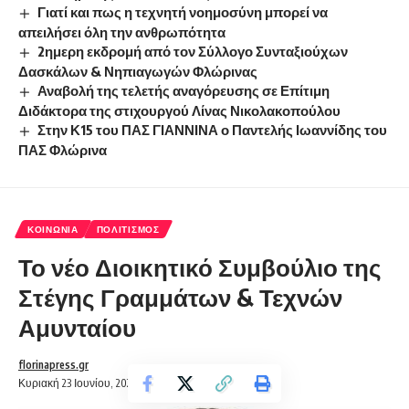
Γιατί και πως η τεχνητή νοημοσύνη μπορεί να
απειλήσει όλη την ανθρωπότητα
2ημερη εκδρομή από τον Σύλλογο Συνταξιούχων
Δασκάλων & Νηπιαγωγών Φλώρινας
Αναβολή της τελετής αναγόρευσης σε Επίτιμη
Διδάκτορα της στιχουργού Λίνας Νικολακοπούλου
Στην Κ15 του ΠΑΣ ΓΙΑΝΝΙΝΑ ο Παντελής Ιωαννίδης του
ΠΑΣ Φλώρινα
ΚΟΙΝΩΝΊΑ
ΠΟΛΙΤΙΣΜΌΣ
Το νέο Διοικητικό Συμβούλιο της
Στέγης Γραμμάτων & Τεχνών
Αμυνταίου
florinapress.gr
Κυριακή 23 Ιουνίου, 2024 20:28