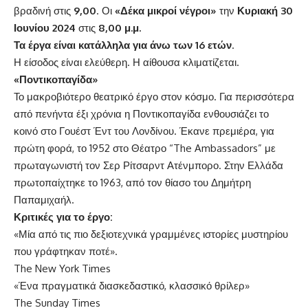
βραδινή στις
9,00
. Οι
«Δέκα μικροί νέγροι»
την
Κυριακή 30
Ιουνίου 2024
στις
8,00 μ.μ.
Τα έργα είναι κατάλληλα για άνω των 16 ετών
.
Η είσοδος είναι ελεύθερη. Η αίθουσα κλιματίζεται.
«Ποντικοπαγίδα»
Το μακροβιότερο θεατρικό έργο στον κόσμο. Για περισσότερα
από πενήντα έξι χρόνια η Ποντικοπαγίδα ενθουσιάζει το
κοινό στο Γουέστ Έντ του Λονδίνου. Έκανε πρεμιέρα, για
πρώτη φορά, το 1952 στο Θέατρο “The Ambassadors” με
πρωταγωνιστή τον Σερ Ρίτσαρντ Ατένμπορο. Στην Ελλάδα
πρωτοπαίχτηκε το 1963, από τον θίασο του Δημήτρη
Παπαμιχαήλ.
Κριτικές για το έργο:
«Μία από τις πιο δεξιοτεχνικά γραμμένες ιστορίες μυστηρίου
που γράφτηκαν ποτέ».
The New York Times
«Ένα πραγματικά διασκεδαστικό, κλασσικό θρίλερ»
The Sunday Times