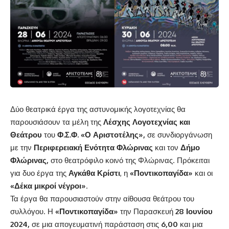
Δύο θεατρικά έργα της αστυνομικής λογοτεχνίας θα
παρουσιάσουν τα μέλη της
Λέσχης Λογοτεχνίας και
Θεάτρου
του
Φ.Σ.Φ. «Ο Αριστοτέλης»,
σε συνδιοργάνωση
με την
Περιφερειακή Ενότητα Φλώρινας
και τον
Δήμο
Φλώρινας
,
στο θεατρόφιλο κοινό της Φλώρινας. Πρόκειται
για δυο έργα της
Αγκάθα Κρίστι
, η
«Ποντικοπαγίδα»
και οι
«Δέκα μικροί νέγροι»
.
Τα έργα θα παρουσιαστούν στην αίθουσα θεάτρου του
συλλόγου. Η
«Ποντικοπαγίδα»
την Παρασκευή
28 Ιουνίου
2024,
σε μια απογευματινή παράσταση στις
6,00
και μια