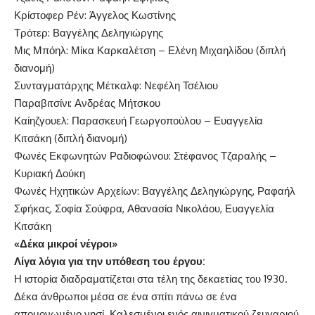
Κρίστοφερ Ρέν: Άγγελος Κωστίνης
Τρότερ: Βαγγέλης Δεληγιώργης
Μις Μπόηλ: Μίκα Καρκαλέτση – Ελένη Μιχαηλίδου (διπλή
διανομή)
Συνταγματάρχης Μέτκαλφ: Νεφέλη Τσέλιου
Παραβιτσίνι: Ανδρέας Μήτσκου
Καίηζγουελ: Παρασκευή Γεωργοπούλου – Ευαγγελία
Κιτσάκη (διπλή διανομή)
Φωνές Εκφωνητών Ραδιοφώνου: Στέφανος Τζαραλής –
Κυριακή Δούκη
Φωνές Ηχητικών Αρχείων: Βαγγέλης Δεληγιώργης, Ραφαήλ
Σφήκας, Σοφία Σούφρα, Αθανασία Νικολάου, Ευαγγελία
Κιτσάκη
«Δέκα μικροί νέγροι»
Λίγα λόγια για την υπόθεση του έργου:
Η ιστορία διαδραματίζεται στα τέλη της δεκαετίας του 1930.
Δέκα άνθρωποι μέσα σε ένα σπίτι πάνω σε ένα
απομονωμένο νησί. Καλεσμένοι ενός αινιγματικού ζευγαριού