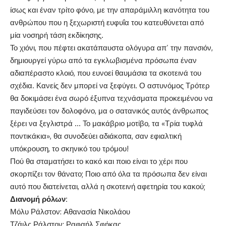
ίσως και έναν τρίτο φόνο, με την απαράμιλλη ικανότητα του
ανθρώπου που η ξεχωριστή ευφυΐα του κατευθύνεται από
μία νοσηρή τάση εκδίκησης.
Το χιόνι, που πέφτει ακατάπαυστα ολόγυρα απ’ την πανσιόν,
δημιουργεί γύρω από τα εγκλωβισμένα πρόσωπα έναν
αδιαπέραστο κλοιό, που ευνοεί θαυμάσια τα σκοτεινά του
σχέδια. Κανείς δεν μπορεί να ξεφύγει. Ο αστυνόμος Τρότερ
θα δοκιμάσει ένα σωρό έξυπνα τεχνάσματα προκειμένου να
παγιδεύσει τον δολοφόνο, μα ο σατανικός αυτός άνθρωπος
ξέρει να ξεγλιστρά … Το μακάβριο μοτίβο, τα «Τρία τυφλά
ποντικάκια», θα συνοδεύει αδιάκοπα, σαν εφιαλτική
υπόκρουση, το σκηνικό του τρόμου!
Πού θα σταματήσει το κακό και ποιο είναι το χέρι που
σκορπίζει τον θάνατο; Ποιο από όλα τα πρόσωπα δεν είναι
αυτό που διατείνεται, αλλά η σκοτεινή αφετηρία του κακού;
Διανομή ρόλων:
Μόλυ Ράλστον: Αθανασία Νικολάου
Τζάιλς Ράλστον: Ραφαήλ Σφήκας