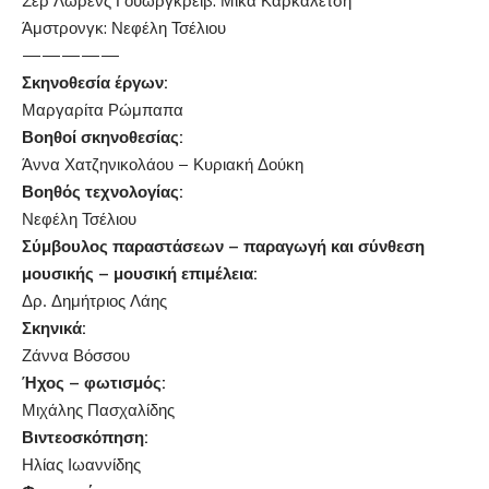
Σερ Λώρενς Γουώργκρεϊβ: Μίκα Καρκαλέτση
Άμστρονγκ: Νεφέλη Τσέλιου
—————
Σκηνοθεσία έργων:
Μαργαρίτα Ρώμπαπα
Βοηθοί σκηνοθεσίας:
Άννα Χατζηνικολάου – Κυριακή Δούκη
Βοηθός τεχνολογίας:
Νεφέλη Τσέλιου
Σύμβουλος παραστάσεων – παραγωγή και σύνθεση
μουσικής – μουσική επιμέλεια:
Δρ. Δημήτριος Λάης
Σκηνικά:
Ζάννα Βόσσου
Ήχος – φωτισμός:
Μιχάλης Πασχαλίδης
Βιντεοσκόπηση:
Ηλίας Ιωαννίδης