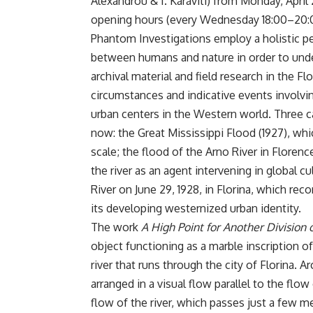
Alexandrou & I. Karaviti) from Monday, April 2
opening hours (every Wednesday 18:00–20:
Phantom Investigations employ a holistic pe
between humans and nature in order to unde
archival material and field research in the F
circumstances and indicative events involvin
urban centers in the Western world. Three c
now: the Great Mississippi Flood (1927), w
scale; the flood of the Arno River in Floren
the river as an agent intervening in global cu
River on June 29, 1928, in Florina, which rec
its developing westernized urban identity.
The work
A High Point for Another Division 
object functioning as a marble inscription of
river that runs through the city of Florina.
arranged in a visual flow parallel to the flo
flow of the river, which passes just a few m