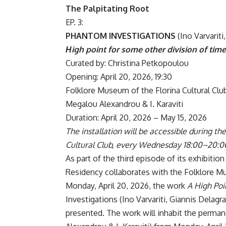
The Palpitating Root
EP. 3:
PHANTOM INVESTIGATIONS
(Ino Varvarit
Ηigh point for some other division of time
Curated by: Christina Petkopoulou
Opening: April 20, 2026, 19:30
Folklore Museum of the Florina Cultural Clu
Megalou Alexandrou & I. Karaviti
Duration: April 20, 2026 – May 15, 2026
The installation will be accessible during t
Cultural Club, every Wednesday 18:00–20:
As part of the third episode of its exhibitio
Residency collaborates with the Folklore Mus
Monday, April 20, 2026, the work
A High Poi
Investigations (Ino Varvariti, Giannis Delag
presented. The work will inhabit the perma