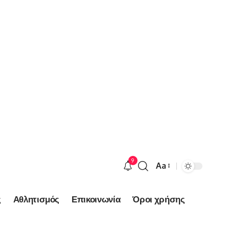
9
Aa
Font
Resizer
ς
Αθλητισμός
Επικοινωνία
Όροι χρήσης