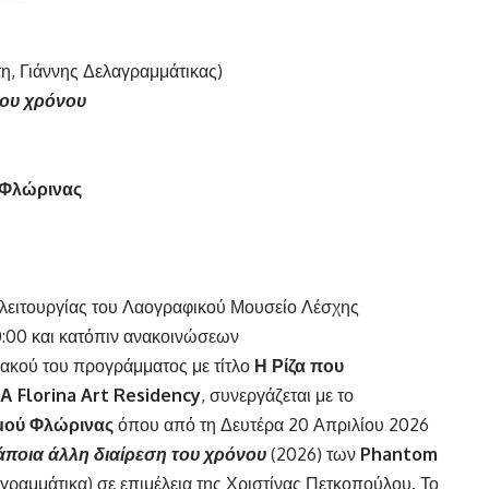
 Γιάννης Δελαγραμμάτικας)
του χρόνου
 Φλώρινας
ς λειτουργίας του Λαογραφικού Μουσείο Λέσχης
0:00 και κατόπιν ανακοινώσεων
σιακού του προγράμματος με τίτλο
Η Ρίζα που
ΚΑ
Florina
Art
Residency
, συνεργάζεται με το
σμού Φλώρινας
όπου από τη Δευτέρα 20 Απριλίου 2026
άποια άλλη διαίρεση του χρόνου
(2026) των
Phantom
γραμμάτικα) σε επιμέλεια της Χριστίνας Πετκοπούλου. Το