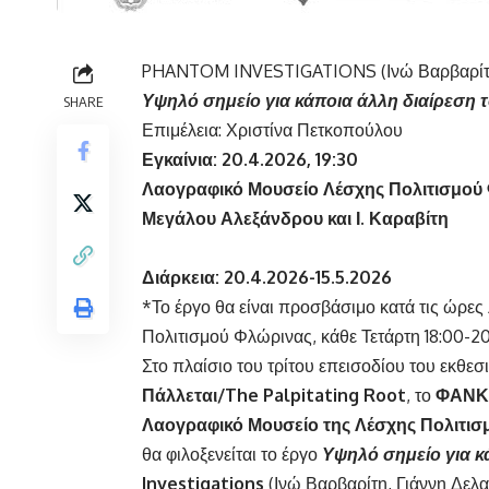
PHANTOM INVESTIGATIONS (Ινώ Βαρβαρίτη,
Υψηλό σημείο για κάποια άλλη διαίρεση 
SHARE
Επιμέλεια: Χριστίνα Πετκοπούλου
Εγκαίνια: 20.4.2026, 19:30
Λαογραφικό Μουσείο Λέσχης Πολιτισμού
Μεγάλου Αλεξάνδρου και Ι. Καραβίτη
Διάρκεια: 20.4.2026-15.5.2026
*Το έργο θα είναι προσβάσιμο κατά τις ώρε
Πολιτισμού Φλώρινας, κάθε Τετάρτη 18:00-2
Στο πλαίσιο του τρίτου επεισοδίου του εκθε
Πάλλεται/
The
Palpitating
Root
, το
ΦΑΝ
Λαογραφικό Μουσείο της Λέσχης Πολιτι
θα φιλοξενείται το έργο
Υψηλό σημείο για κ
Investigations
(Ινώ Βαρβαρίτη, Γιάννη Δελα