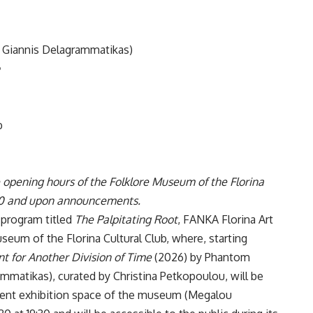
i, Giannis Delagrammatikas)
b
he opening hours of the Folklore Museum of the Florina
00 and upon announcements.
n program titled
The Palpitating Root
, FANKA Florina Art
eum of the Florina Cultural Club, where, starting
nt for Another Division of Time
(2026) by Phantom
rammatikas), curated by Christina Petkopoulou, will be
nent exhibition space of the museum (Megalou