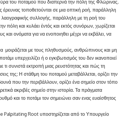
μύρα του ποταμού που διαπερνά την πόλη της Φλώρινας.
ης έρευνας τοποθετούνται σε μια οπτική ροή, παράλληλη
ς λαογραφικής συλλογής, παράλληλη με τη ροή του
την πόλη και κυλάει έντός και εκτός συνόρων, χωρίζεται
υς και ονόματα για να ενοποιηθει μέχρι να εκβάλει, να
 να μοιράζεται με τους πληθυσμούς, ανθρώπινους και μη
ποτάμι υπερχειλίζει ή ο εγκιβωτισμός του δεν ικανοποιεί
 τι συνιστά εκτροπή μιας ρευστότητας και πώς τη
σεις της; Η στάθμη του ποταμού μεταβάλλεται, ορίζει την
βουνά που την περιβάλλουν, ορίζει ένα σημείο στον τόπο
ιρετικά ακριβές σημείο στην ιστορία. Τα πράγματα
υθμό και το ποτάμι τον σημειώνει σαν ενας ευαίσθητος
e Palpitating Root υποστηρίζεται από το Υπουργείο