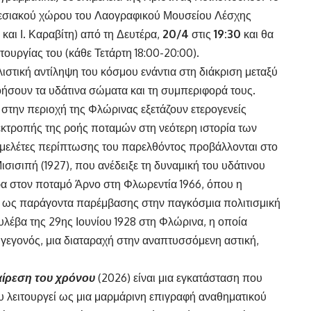
κθεσιακού χώρου του Λαογραφικού Μουσείου Λέσχης
αι Ι. Καραβίτη) από τη Δευτέρα,
20/4
στις
19:30
και θα
τουργίας του (κάθε Τετάρτη 18:00-20:00).
λιστική αντίληψη του κόσμου ενάντια στη διάκριση μεταξύ
ήσουν τα υδάτινα σώματα και τη συμπεριφορά τους.
 στην περιοχή της Φλώρινας εξετάζουν ετερογενείς
α εκτροπής της ροής ποταμών στη νεότερη ιστορία των
 μελέτες περίπτωσης του παρελθόντος προβάλλονται στο
σισιπή (1927), που ανέδειξε τη δυναμική του υδάτινου
α στον ποταμό Άρνο στη Φλωρεντία 1966, όπου η
μι ως παράγοντα παρέμβασης στην παγκόσμια πολιτισμική
υλέβα της 29ης Ιουνίου 1928 στη Φλώρινα, η οποία
 γεγονός, μια διαταραχή στην αναπτυσσόμενη αστική,
αίρεση του χρόνου
(2026) είναι μια εγκατάσταση που
ου λειτουργεί ως μια μαρμάρινη επιγραφή αναθηματικού