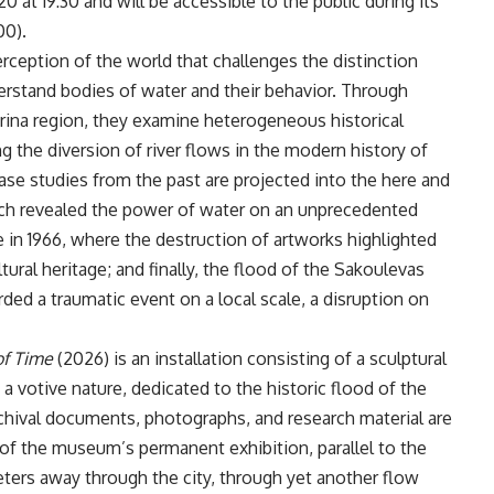
0 at 19:30 and will be accessible to the public during its
00).
rception of the world that challenges the distinction
rstand bodies of water and their behavior. Through
lorina region, they examine heterogeneous historical
g the diversion of river flows in the modern history of
ase studies from the past are projected into the here and
hich revealed the power of water on an unprecedented
ce in 1966, where the destruction of artworks highlighted
ltural heritage; and finally, the flood of the Sakoulevas
orded a traumatic event on a local scale, a disruption on
of Time
(2026) is an installation consisting of a sculptural
 a votive nature, dedicated to the historic flood of the
 Archival documents, photographs, and research material are
w of the museum’s permanent exhibition, parallel to the
eters away through the city, through yet another flow