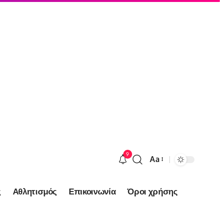
9
Aa
Font
Resizer
ς
Αθλητισμός
Επικοινωνία
Όροι χρήσης