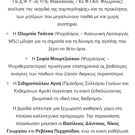
Πε.Δ.Ψ.Υ-3η ΥΠΕ Μακεδονίας / Κε.Φ.Ι.Απ. Φλώρινας)
ανέλυσε την «καρδιά της συμπερίληψης» και τις προκλήσεις
των μητέρων που μεγαλώνουν παιδιά με και χωρίς
αναπηρία.
Η
Ολυμπία Τσάτσα
(Ψυχολόγος – Κοινωνική Λειτουργός
MSc) μίλησε για τη σημασία και τη δύναμη της αγάπης που
ξέρει να θέτει όρια.
Η
Σοφία Μουρτζούκου
(Ψυχολόγος –
Ψυχοθεραπεύτρια) προσέγγισε επιστημονικά τις βαθύτερες
ανάγκες των παιδιών που ζητούν διαρκώς περισσότερα.
Η
Σιδηροπούλου Αγνή
(Πρόεδρος Συλλόγου Γονέων και
Κηδεμόνων ΑμεΑ) συγκίνησε το κοινό ξεδιπλώνοντας
βιωματικά τη «δική τους διαδρομή».
Η βραδιά απέκτησε μια ξεχωριστή αισθητική, χάρη στο
πλούσιο καλλιτεχνικό πρόγραμμα. Την παρουσίαση
πλαισίωσαν μουσικά οι
Βασίλειος Δόντσιος
,
Νίκος
Γεωργίου
και
Ρεβέκκα Περχανίδου
, ενώ το κοινό καθήλωσε