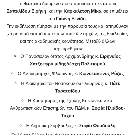
το θεατρικό δρώμενο που παρουσιάστηκε από τις
Σαπαλίδου Ειρήνη
και την
Καρκαλέτση Μίκα
, σε επιμέλεια
του
Γιάννη Ξενίδη
.
Την εκδήλωση τίμησαν με την παρουσία τους και απηύθυναν
χαιρετισμό εκπρόσωποι των τοπικών αρχών, της Εκκλησίας
και της ακαδημαϊκής κοινότητας. Μεταξύ άλλων
παρευρέθηκαν:
Ο Πανοσιολογιότατος Αρχιμανδρίτης
κ. Ειρηναίος
ΧατζηεφραιμίδηςΛέσχη Πολιτισμού
Ο Αντιδήμαρχος Φλώρινας, κ.
Κωνσταντίνος Ρόζας
Η Διοικήτρια του Νοσοκομείου Φλώρινας, κ.
Πάτυ
Ταρατσίδου
Η Κοσμήτορας της Σχολής Κοινωνικών και
Ανθρωπιστικών Επιστημών του ΠΔΜ, κ.
Σοφία Ηλιάδου-
Τάχου
Η Δημοτική Σύμβουλος, κ.
Σοφία Φουδούλη