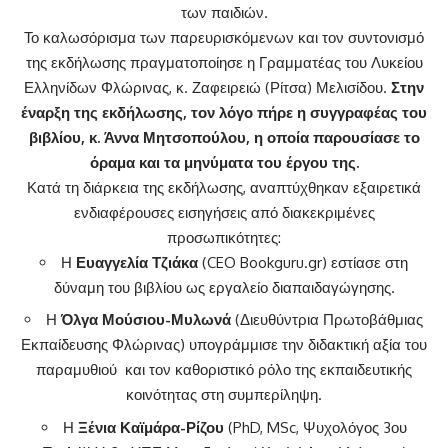
των παιδιών.
Το καλωσόρισμα των παρευρισκόμενων και τον συντονισμό
της εκδήλωσης πραγματοποίησε η Γραμματέας του Λυκείου
Ελληνίδων Φλώρινας, κ. Ζαφειρειώ (Ρίτσα) Μελισίδου.
Στην
έναρξη της εκδήλωσης, τον λόγο πήρε η συγγραφέας του
βιβλίου, κ. Άννα Μητσοπούλου, η οποία παρουσίασε το
όραμα και τα μηνύματα του έργου της.
Κατά τη διάρκεια της εκδήλωσης, αναπτύχθηκαν εξαιρετικά
ενδιαφέρουσες εισηγήσεις από διακεκριμένες
προσωπικότητες:
Η
Ευαγγελία Τζιάκα
(CEO Bookguru.gr) εστίασε στη
δύναμη του βιβλίου ως εργαλείο διαπαιδαγώγησης.
Η
Όλγα Μούσιου-Μυλωνά
(Διευθύντρια Πρωτοβάθμιας
Εκπαίδευσης Φλώρινας) υπογράμμισε την διδακτική αξία του
παραμυθιού και τον καθοριστικό ρόλο της εκπαιδευτικής
κοινότητας στη συμπερίληψη.
Η
Ξένια Καϊμάρα-Ρίζου
(PhD, MSc, Ψυχολόγος 3ου