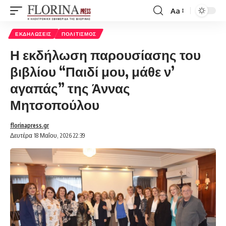
Aa
Font
Resizer
ΕΚΔΗΛΏΣΕΙΣ
ΠΟΛΙΤΙΣΜΌΣ
Η εκδήλωση παρουσίασης του
βιβλίου “Παιδί μου, μάθε ν’
αγαπάς” της Άννας
Μητσοπούλου
florinapress.gr
Δευτέρα 18 Μαΐου, 2026 22:39