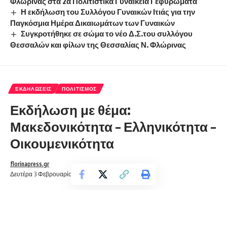
Φλώρινας στα 2α Πολιτιστικά Γυναικεία Γεφυρώματα
Η εκδήλωση του Συλλόγου Γυναικών Ιτιάς για την
Παγκόσμια Ημέρα Δικαιωμάτων των Γυναικών
Συγκροτήθηκε σε σώμα το νέο Δ.Σ.του συλλόγου
Θεσσαλών και φίλων της Θεσσαλίας Ν. Φλώρινας
ΕΚΔΗΛΏΣΕΙΣ
ΠΟΛΙΤΙΣΜΌΣ
Εκδήλωση με θέμα:
Μακεδονικότητα – Ελληνικότητα –
Οικουμενικότητα
florinapress.gr
Δευτέρα 3 Φεβρουαρίου, 2025 13:44