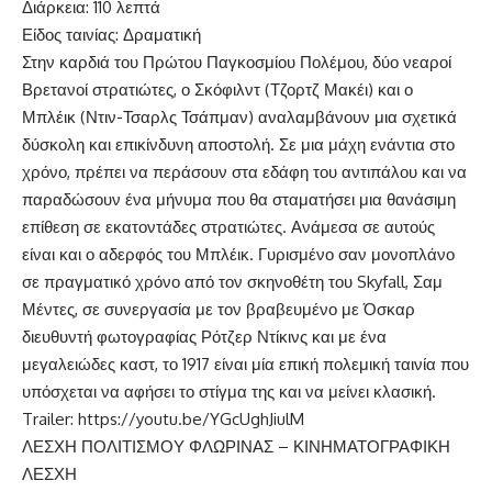
Διάρκεια: 110 λεπτά
Είδος ταινίας: Δραματική
Στην καρδιά του Πρώτου Παγκοσμίου Πολέμου, δύο νεαροί
Βρετανοί στρατιώτες, ο Σκόφιλντ (Τζορτζ Μακέι) και ο
Μπλέικ (Ντιν-Τσαρλς Τσάπμαν) αναλαμβάνουν μια σχετικά
δύσκολη και επικίνδυνη αποστολή. Σε μια μάχη ενάντια στο
χρόνο, πρέπει να περάσουν στα εδάφη του αντιπάλου και να
παραδώσουν ένα μήνυμα που θα σταματήσει μια θανάσιμη
επίθεση σε εκατοντάδες στρατιώτες. Ανάμεσα σε αυτούς
είναι και ο αδερφός του Μπλέικ. Γυρισμένο σαν μονοπλάνο
σε πραγματικό χρόνο από τον σκηνοθέτη του Skyfall, Σαμ
Μέντες, σε συνεργασία με τον βραβευμένο με Όσκαρ
διευθυντή φωτογραφίας Ρότζερ Ντίκινς και με ένα
μεγαλειώδες καστ, το 1917 είναι μία επική πολεμική ταινία που
υπόσχεται να αφήσει το στίγμα της και να μείνει κλασική.
Trailer: https://youtu.be/YGcUghJiulM
ΛΕΣΧΗ ΠΟΛΙΤΙΣΜΟΥ ΦΛΩΡΙΝΑΣ – ΚΙΝΗΜΑΤΟΓΡΑΦΙΚΗ
ΛΕΣΧΗ