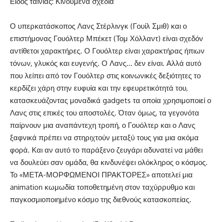
Είδος ταινίας: Κινούμενα σχέδια
Ο υπερκατάσκοπος Λανς Στέρλινγκ (Γουίλ Σμιθ) και ο
επιστήμονας Γουόλτερ Μπέκετ (Τομ Χόλλαντ) είναι σχεδόν
αντίθετοι χαρακτήρες. Ο Γουόλτερ είναι χαρακτήρας ήπιων
τόνων, γλυκός και ευγενής. Ο Λανς… δεν είναι. Αλλά αυτό
που λείπει από τον Γουόλτερ στις κοινωνικές δεξιότητες το
κερδίζει χάρη στην ευφυία και την εφευρετικότητά του,
κατασκευάζοντας μοναδικά gadgets τα οποία χρησιμοποιεί ο
Λανς στις επικές του αποστολές. Όταν όμως, τα γεγονότα
παίρνουν μια αναπάντεχη τροπή, ο Γουόλτερ και ο Λανς
ξαφνικά πρέπει να στηριχτούν μεταξύ τους για μια ακόμα
φορά. Και αν αυτό το παράξενο ζευγάρι αδυνατεί να μάθει
να δουλεύει σαν ομάδα, θα κινδυνέψει ολόκληρος ο κόσμος.
Το «ΜΕΤΑ-ΜΟΡΦΩΜΕΝΟΙ ΠΡΑΚΤΟΡΕΣ» αποτελεί μια
animation κωμωδία τοποθετημένη στον ταχύρρυθμο και
παγκοσμιοποιημένο κόσμο της διεθνούς κατασκοπείας.