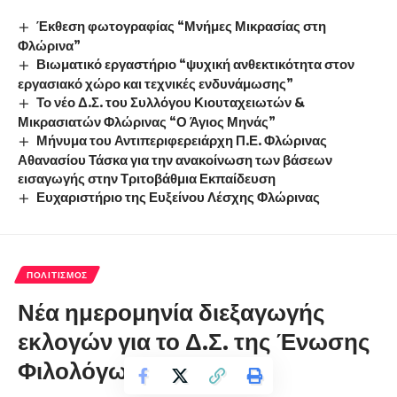
Έκθεση φωτογραφίας “Μνήμες Μικρασίας στη
Φλώρινα”
Βιωματικό εργαστήριο “ψυχική ανθεκτικότητα στον
εργασιακό χώρο και τεχνικές ενδυνάμωσης”
Το νέο Δ.Σ. του Συλλόγου Κιουταχειωτών &
Μικρασιατών Φλώρινας “Ο Άγιος Μηνάς”
Μήνυμα του Αντιπεριφερειάρχη Π.Ε. Φλώρινας
Αθανασίου Τάσκα για την ανακοίνωση των βάσεων
εισαγωγής στην Τριτοβάθμια Εκπαίδευση
Ευχαριστήριο της Ευξείνου Λέσχης Φλώρινας
ΠΟΛΙΤΙΣΜΌΣ
Νέα ημερομηνία διεξαγωγής
εκλογών για το Δ.Σ. της Ένωσης
Φιλολόγων Φλώρινας