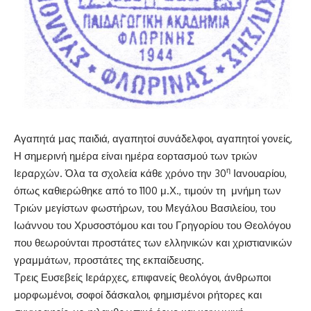
Αγαπητά μας παιδιά, αγαπητοί συνάδελφοι, αγαπητοί γονείς,
Η σημερινή ημέρα είναι ημέρα εορτασμού των τριών
η
Ιεραρχών. Όλα τα σχολεία κάθε χρόνο την 30
Ιανουαρίου,
όπως καθιερώθηκε από το 1100 μ.Χ., τιμούν τη μνήμη των
Τριών μεγίστων φωστήρων, του Μεγάλου Βασιλείου, του
Ιωάννου του Χρυσοστόμου και του Γρηγορίου του Θεολόγου
που θεωρούνται προστάτες των ελληνικών και χριστιανικών
γραμμάτων, προστάτες της εκπαίδευσης.
Τρεις Ευσεβείς Ιεράρχες, επιφανείς θεολόγοι, άνθρωποι
μορφωμένοι, σοφοί δάσκαλοι, φημισμένοι ρήτορες και