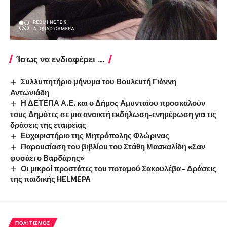
Ίσως να ενδιαφέρει ...
Συλλυπητήριο μήνυμα του Βουλευτή Γιάννη
Αντωνιάδη
Η ΔΕΤΕΠΑ Α.Ε. και ο Δήμος Αμυνταίου προσκαλούν
τους Δημότες σε μια ανοικτή εκδήλωση-ενημέρωση για τις
δράσεις της εταιρείας
Ευχαριστήριο της Μητρόπολης Φλώρινας
Παρουσίαση του βιβλίου του Στάθη Μασκαλίδη «Σαν
φυσάει ο Βαρδάρης»
Οι μικροί προστάτες του ποταμού Σακουλέβα – Δράσεις
της παιδικής HELMEPA
ΠΟΛΙΤΙΣΜΌΣ