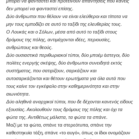
μπορεί να φανταστεί και προτείνουν απαντήσεις που κανείς
δεν μπορεί να φανταστεί επίσης.
Δύο άνθρωποι που θέλουν να είναι ελεύθεροι και τίποτα να
μην τους εμποδίζει σε αυτό το ταξίδι της ελευθερίας τους.
Ο Λουκάς και ο Σόλων, μέσα από αυτό το ταξίδι στους
δρόμους της πόλης, αντιμάχονται ιδέες, περιουσίες,
ανθρώπους και θεούς.
Δύο ουσιαστικά περιθωριακοί τύποι, δύο μποέμ
ά
στεγοι, δύο
πολίτες ενεργής σκέψης, δύο άνθρωποι συνειδητά εκτός
συστήματος, που σατιρίζουν, σαρκάζουν και
αυτοσαρκάζονται και θέτουν ερωτήματα για όλα αυτά που
τους καίνε τον εγκέφαλο στην καθημερινότητα και στην
αιωνιότητα.
Δύο αληθινά αναρχικοί τύποι, που δε δέχονται κανενός είδους
εξουσίας. Ακολουθούν τους δρόμους της πόλης και όχι τα
φώτα της. Αντιθέτως μάλιστα, τα φώτα τα σπάνε.
Μαζί με τα φώτα, σπάνε τα στερεότυπα, σπάνε την
καθεστηκυία τάξη, σπάνε «το αυγό», όπως οι ίδιοι ονομάζουν