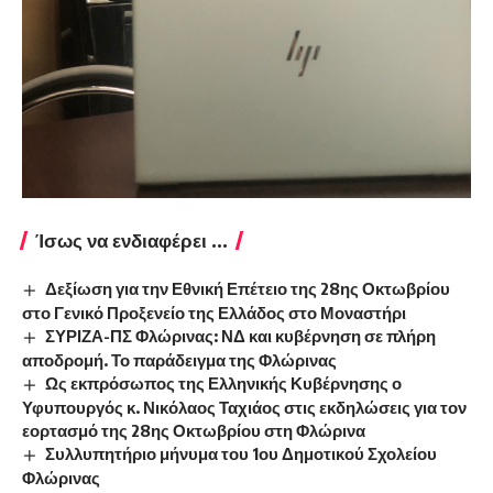
Ίσως να ενδιαφέρει ...
Δεξίωση για την Εθνική Επέτειο της 28ης Οκτωβρίου
στο Γενικό Προξενείο της Ελλάδος στο Μοναστήρι
ΣΥΡΙΖΑ-ΠΣ Φλώρινας: ΝΔ και κυβέρνηση σε πλήρη
αποδρομή. Το παράδειγμα της Φλώρινας
Ως εκπρόσωπος της Ελληνικής Κυβέρνησης ο
Υφυπουργός κ. Νικόλαος Ταχιάος στις εκδηλώσεις για τον
εορτασμό της 28ης Οκτωβρίου στη Φλώρινα
Συλλυπητήριο μήνυμα του 1ου Δημοτικού Σχολείου
Φλώρινας