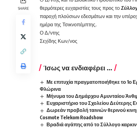
θερμότερες ευχαριστίες τους προς τo
Σύλλο
SHARE
παροχή πλούσιων εδεσμάτων και την υπέροχ
ημέρα της Τσικνοπέμπτης.
Ο Δ/ντης
Σεχίδης Κων/νος
Ίσως να ενδιαφέρει ...
Με επιτυχία πραγματοποιήθηκε το 1ο 
Φλώρινα
Μήνυμα του Δημάρχου Αμυνταίου Άνθιμο
Ευχαριστήριο του Σχολείου Δεύτερης Ε
Δωρεάν προβολή ταινιών θερινού κινη
Cosmote Telekom Roadshow
Βραδιά αγάπης από το Σύλλογο καρκ