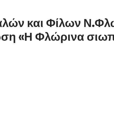
λών και Φίλων Ν.Φλώ
ωση «Η Φλώρινα σιωπ