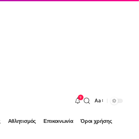
9
Aa
Font
Resizer
ς
Αθλητισμός
Επικοινωνία
Όροι χρήσης