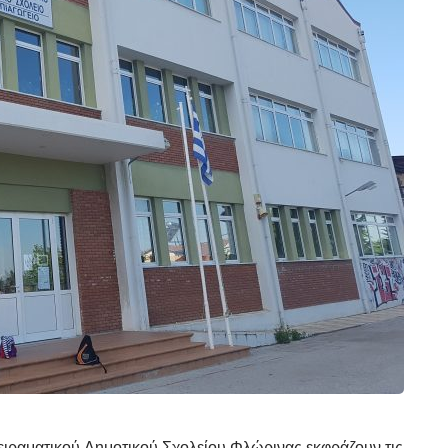
ειραματικού Δημοτικού Σχολείου Φλώρινας εκφράζουν τις