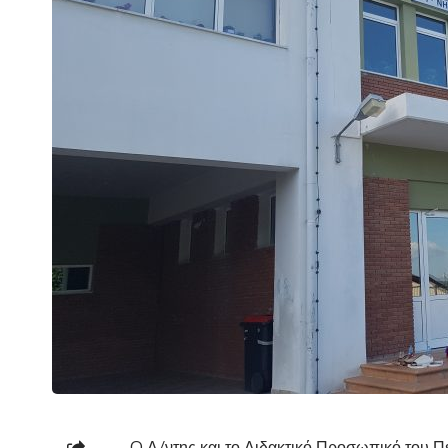
O Δ/ντης και το Διδακτικό Προσωπικό του Π