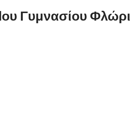
 1ου Γυμνασίου Φλώρ