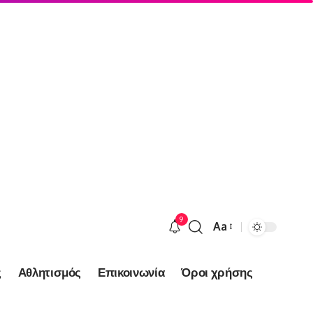
9
Aa
Font
Resizer
ς
Αθλητισμός
Επικοινωνία
Όροι χρήσης