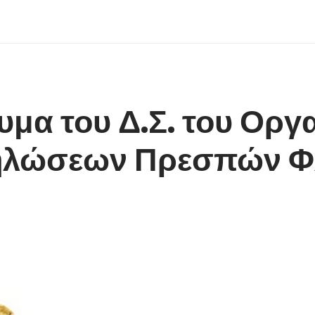
υμα του Δ.Σ. του Οργ
δηλώσεων Πρεσπών Φ