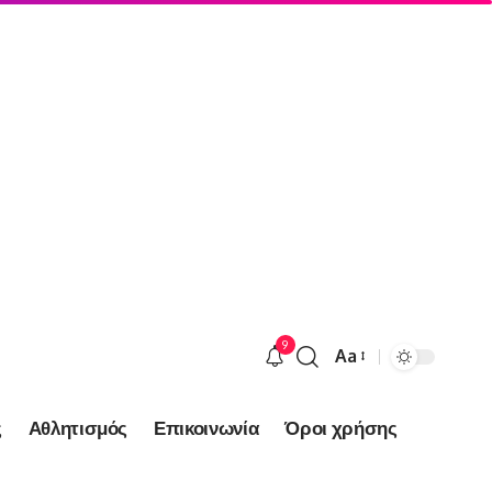
9
Aa
Font
Resizer
ς
Αθλητισμός
Επικοινωνία
Όροι χρήσης