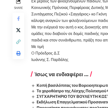
Εκ μέρους των φιλοξενούμενων παιδιών, των
Κοινωνικής Πρόνοιας Περιφέρειας Δυτικής Μα
SHARE
Συντάγματος Πεζικού «Σαγγάριος» κο Γκόνη 
κάλυψη αναγκών των φιλοξενούμενων παιδιώ
Με την ενέργειά του αυτή ο κος Διοικητής απ
ομάδες που διαβιούν σε δομές παιδικής προ
παιδιά και στον συνάνθρωπο, πράξη που απο
Με τιμή
O Πρόεδρος Δ.Σ
Ιωάννης Σ. Παρδάλης
Ίσως να ενδιαφέρει ...
Κοπή βασιλόπιτας του Βορειοηπειρωτ
Το χοροθέατρο της Λέσχης Πολιτισμού
ΣΥΓΧΑΡΗΤΗΡΙΟ ΤΟΥ ΒΟΥΛΕΥΤΗ ΚΩΣ
Eκδήλωση Επαγγελματικού Προσανατο
Παρουσίαση προγράμματος προληπτικών