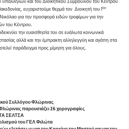
 υπαλλήλων και του Διοικητικού Συμβουλίου του Κέντρου
ου
κεδονίας, ευχαριστούμε θερμά τον Διοικητή του 1
Νικόλαο για την προσφορά ειδών τροφίμων για την
ν του Κέντρου.
οδεικνύει την ευαισθησία του σε ευάλωτα κοινωνικά
στασίας αλλά και την έμπρακτη αλληλεγγύη και αγάπη στα
τελεί παράδειγμα προς μίμηση για όλους.
ικού Συλλόγου Φλώρινας
 Φλώρινας παρουσιάζει 26 χορογραφίες
ΤΑ ΣΕΛΤΣΑ
λισμού του ΓΕΛ Φιλώτα
 εξετάσεων για τον Καρκίνο του Μαστού και για τον