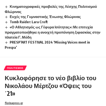
Κινηματογραφικές προβολές της Λέσχης Πολιτισμού
Φλώρινας
Ευχές της Γυμναστικής Ένωσης Φλώρινας
Tomb Raider: Lara Croft
«Ο Αθλητισμός ως Γέφυρα Ισότητας»: Με επιτυχία
πραγματοποιήθηκε η ανοιχτή προπόνηση ξιφασκίας στην
πλατεία Γ. Μόδη
PRESP’ART FESTIVAL 2024 ‘Missing Voices meet in
Prespa’
ΠΟΛΙΤΙΣΜΌΣ
Κυκλοφόρησε το νέο βιβλίο του
Νικολάου Μέρτζου «Όψεις του
΄21»
florinapress.gr