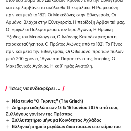
στον εορτασμό των Διακοσίων Χρόνων από την Εθνεγερσία
και περιλαμβάνει τα ακόλουθα 13 κεφάλαια: Η Ρωμιοσύνη
πριν και μετά το 1821, Οι Μακεδόνες στην Εθνεγερσία, Οι
Αρμάνοι Βλάχοι στην Εθνεγερσία, Η περίδοξη Αρβανιτιά μας,
Οι Εμφύλιοι Πόλεμοι μέσα στον Ιερό Αγώνα, Η Ηρωϊκή
Έξοδος του Μεσολογγίου, Ο Ιωάννης Καποδίστριας και η
παρακαταθήκη του, Ο Πρώτος Αιώνας από το 1821, Το Γένος
πριν και μετά την Εθνεγερσία, Οι Οθωμανοί προ των πυλών
μετά 200 χρόνια, ΄Αγνωστα Παρασκήνια της Ιστορίας, O
Mακεδονικός Αγώνας, Η καθ’ ημάς Ανατολή.
Ίσως να ενδιαφέρει ...
Νέα ταινία “Ο Γκριντς” (The Grinch)
Διήμερο εκδηλώσεων 15 & 16 Ιουνίου 2024 από τους
Συλλόγους γονέων της Πρέσπας
Συλλυπητήριο μήνυμα Κοινότητας Αχλάδας
Ελληνική σημαία μεγάλων διαστάσεων στο κτίριο του