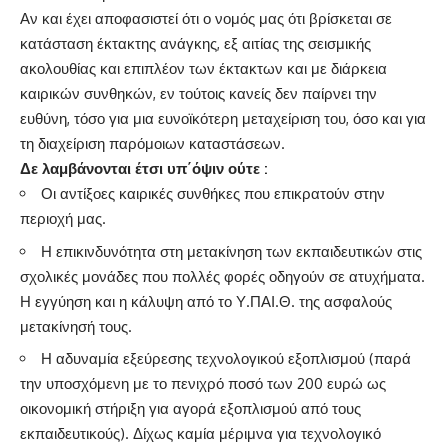
Αν και έχει αποφασιστεί ότι ο νομός μας ότι βρίσκεται σε
κατάσταση έκτακτης ανάγκης, εξ αιτίας της σεισμικής
ακολουθίας και επιπλέον των έκτακτων και με διάρκεια
καιρικών συνθηκών, εν τούτοις κανείς δεν παίρνει την
ευθύνη, τόσο για μια ευνοϊκότερη μεταχείριση του, όσο και για
τη διαχείριση παρόμοιων καταστάσεων.
Δε λαμβάνονται έτσι υπ΄όψιν ούτε :
Οι αντίξοες καιρικές συνθήκες που επικρατούν στην
περιοχή μας.
Η επικινδυνότητα στη μετακίνηση των εκπαιδευτικών στις
σχολικές μονάδες που πολλές φορές οδηγούν σε ατυχήματα.
Η εγγύηση και η κάλυψη από το Υ.ΠΑΙ.Θ. της ασφαλούς
μετακίνησή τους.
Η αδυναμία εξεύρεσης τεχνολογικού εξοπλισμού (παρά
την υποσχόμενη με το πενιχρό ποσό των 200 ευρώ ως
οικονομική στήριξη για αγορά εξοπλισμού από τους
εκπαιδευτικούς). Δίχως καμία μέριμνα για τεχνολογικό