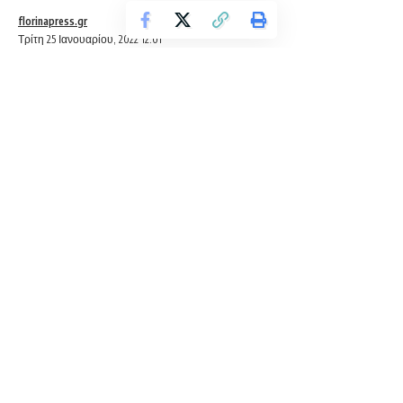
florinapress.gr
Τρίτη 25 Ιανουαρίου, 2022 12:01
Η Διοίκηση και το Δ.Σ του Γενικού Νοσοκομείου Φλώρινας,
μετά το θλιβερό άγγελμα του αδόκητου θανάτου του
Παρδάλη Ελευθέριου
,
συζύγου της πρώην Διευθύνουσας του