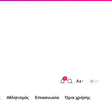
9
Aa
Font
Resizer
ς
Αθλητισμός
Επικοινωνία
Όροι χρήσης