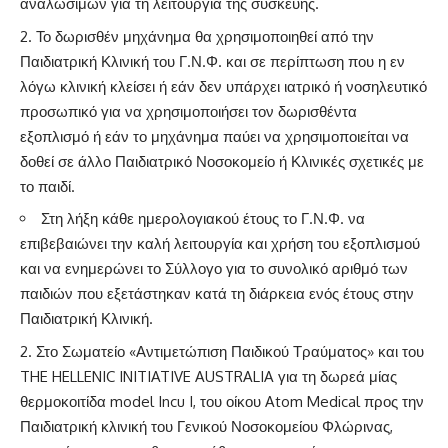
αναλωσίμων για τη λειτουργία της συσκευής.
Το δωρισθέν μηχάνημα θα χρησιμοποιηθεί από την
Παιδιατρική Κλινική του Γ.Ν.Φ. και σε περίπτωση που η εν
λόγω κλινική κλείσει ή εάν δεν υπάρχει ιατρικό ή νοσηλευτικό
προσωπικό για να χρησιμοποιήσει τον δωρισθέντα
εξοπλισμό ή εάν το μηχάνημα παύει να χρησιμοποιείται να
δοθεί σε άλλο Παιδιατρικό Νοσοκομείο ή Κλινικές σχετικές με
το παιδί.
Στη λήξη κάθε ημερολογιακού έτους το Γ.Ν.Φ. να
επιβεβαιώνει την καλή λειτουργία και χρήση του εξοπλισμού
και να ενημερώνει το Σύλλογο για το συνολικό αριθμό των
παιδιών που εξετάστηκαν κατά τη διάρκεια ενός έτους στην
Παιδιατρική Κλινική.
Στο Σωματείο «Αντιμετώπιση Παιδικού Τραύματος» και του
THE HELLENIC INITIATIVE AUSTRALIA για τη δωρεά μίας
θερμοκοιτίδα model Incu I, του οίκου Atom Medical προς την
Παιδιατρική κλινική του Γενικού Νοσοκομείου Φλώρινας,