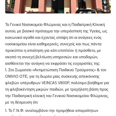
Το Γενικό Νοσοκομείο Φλώρινας και η Παιδιατρική Κλινική
αυτού, με βασικό πρόταγμα την υπεράσπιση της Υγείας, ως
κοινωνικό αγαθό και έχοντας υπόψη ότι οι ανάγκες ενός
νοσοκομείου είναι καθημερινές, συνεχείς και πως πάντα
προκύπτει η απαίτηση για κάτι επιπλέον ή πρόσθετο, με
σκοπό τη συνεχή βελτίωση υπηρεσιών και υποδομών,
αισθάνεται την ανάγκη να εκφράσει τις ευχαριστίες της:
Στο Σωματείο «Αντιμετώπιση Παιδικού Τραύματος» & τον
ΟΜΙΛΟ ΟΤΕ, για τη δωρέα μίας συσκευής απεικόνισης
φλεβών υπέρυθρων VEINCAS V800P, πολύτιμο βοήθημα για
τη φλεβοκέντηση μικρών παιδιών, με τροχήλατη βάση προς
την Παιδιατρική κλινική του Γενικού Νοσοκομείου Φλώρινας,
με τη δέσμευση ότι:
Το Γ.Ν.Φ. αναλαμβάνει την προμήθεια απαραίτητων