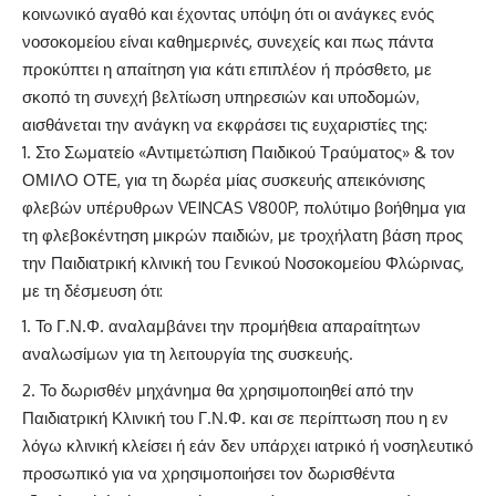
κοινωνικό αγαθό και έχοντας υπόψη ότι οι ανάγκες ενός
νοσοκομείου είναι καθημερινές, συνεχείς και πως πάντα
προκύπτει η απαίτηση για κάτι επιπλέον ή πρόσθετο, με
σκοπό τη συνεχή βελτίωση υπηρεσιών και υποδομών,
αισθάνεται την ανάγκη να εκφράσει τις ευχαριστίες της:
Στο Σωματείο «Αντιμετώπιση Παιδικού Τραύματος» & τον
ΟΜΙΛΟ ΟΤΕ, για τη δωρέα μίας συσκευής απεικόνισης
φλεβών υπέρυθρων VEINCAS V800P, πολύτιμο βοήθημα για
τη φλεβοκέντηση μικρών παιδιών, με τροχήλατη βάση προς
την Παιδιατρική κλινική του Γενικού Νοσοκομείου Φλώρινας,
με τη δέσμευση ότι:
Το Γ.Ν.Φ. αναλαμβάνει την προμήθεια απαραίτητων
αναλωσίμων για τη λειτουργία της συσκευής.
Το δωρισθέν μηχάνημα θα χρησιμοποιηθεί από την
Παιδιατρική Κλινική του Γ.Ν.Φ. και σε περίπτωση που η εν
λόγω κλινική κλείσει ή εάν δεν υπάρχει ιατρικό ή νοσηλευτικό
προσωπικό για να χρησιμοποιήσει τον δωρισθέντα