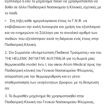
εξοπλισμό ή εάν το μηχάνημα παύει να χρησιμοποιείται να
δοθεί σε άλλο Παιδιατρικό Νοσοκομείο ή Κλινικές σχετικές με
το παιδί.
Στη λήξη κάθε ημερολογιακού έτους το Γ.Ν.Φ. να
επιβεβαιώνει την καλή λειτουργία και χρήση του εξοπλισμού
και να ενημερώνει το Σύλλογο για το συνολικό αριθμό των
παιδιών που εξετάστηκαν κατά τη διάρκεια ενός έτους στην
Παιδιατρική Κλινική.
Στο Σωματείο «Αντιμετώπιση Παιδικού Τραύματος» και του
THE HELLENIC INITIATIVE AUSTRALIA για τη δωρεά μίας
θερμοκοιτίδα model Incu I, του οίκου Atom Medical προς την
Παιδιατρική κλινική του Γενικού Νοσοκομείου Φλώρινας,
απαραίτητη για την θερμορρύθμιση και εν γένει
σταθεροποίηση των νεογέννητων βρεφών, με τη δέσμευση
ότι:
Το δωρισθέν μηχάνημα θα χρησιμοποιηθεί στην
Παιδιατρική Κλινική του Γενικού Νοσοκομείου Φλώρινας.