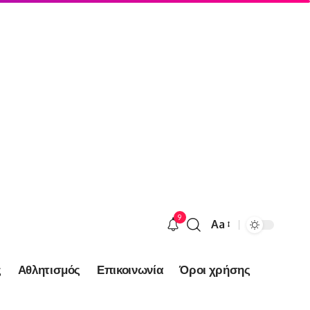
9
Aa
Font
Resizer
ς
Αθλητισμός
Επικοινωνία
Όροι χρήσης