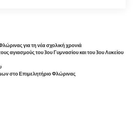
λώρινας για τη νέα σχολική χρονιά
υς αγιασμούς του 3ου Γυμνασίου και του 3ου Λυκείου
υ
μων στο Επιμελητήριο Φλώρινας