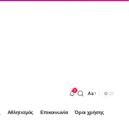
9
Aa
Font
Resizer
ς
Αθλητισμός
Επικοινωνία
Όροι χρήσης