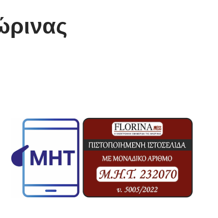
ώρινας