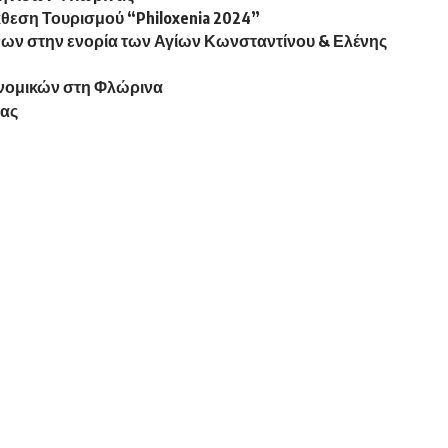
θεση Τουρισμού “Philoxenia 2024”
ννων στην ενορία των Αγίων Κωνσταντίνου & Ελένης
νομικών στη Φλώρινα
νας