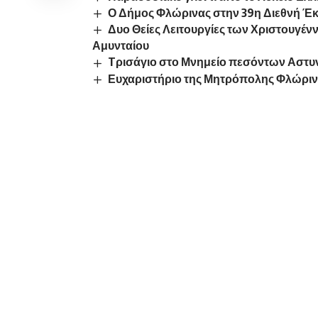
Ο Δήμος Φλώρινας στην 39η Διεθνή Έκ
Δυο Θείες Λειτουργίες των Χριστουγέ
Αμυνταίου
Tρισάγιο στο Μνημείο πεσόντων Αστυ
Ευχαριστήριο της Μητρόπολης Φλώρι