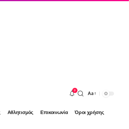
9
Aa
Font
Resizer
ς
Αθλητισμός
Επικοινωνία
Όροι χρήσης