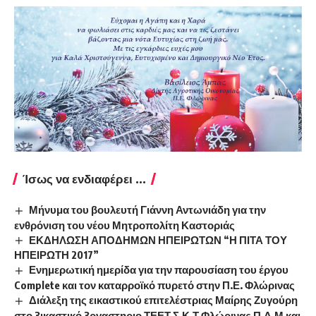
Ίσως να ενδιαφέρει ...
Μήνυμα του βουλευτή Γιάννη Αντωνιάδη για την
ενθρόνιση του νέου Μητροπολίτη Καστοριάς
ΕΚΔΗΛΩΣΗ ΑΠΟΔΗΜΩΝ ΗΠΕΙΡΩΤΩΝ “Η ΠΙΤΑ ΤΟΥ
ΗΠΕΙΡΩΤΗ 2017”
Ενημερωτική ημερίδα για την παρουσίαση του έργου
Complete και τον καταρροϊκό πυρετό στην Π.Ε. Φλώρινας
Διάλεξη της εικαστικού επιτελέστριας Μαίρης Ζυγούρη
στο 3ικαστικό 3ργαστηριο ΤΕΕΤ Σ.Κ.Τ Φλώρινας Π.Δ.Μ και