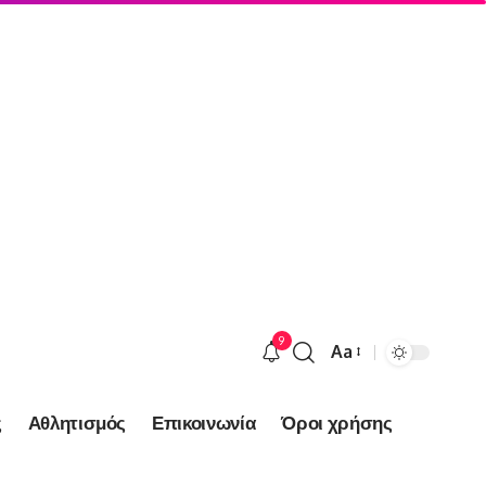
9
Aa
Font
Resizer
ς
Αθλητισμός
Επικοινωνία
Όροι χρήσης