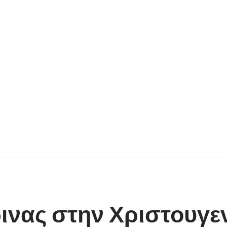
νας στην Χριστουγενν