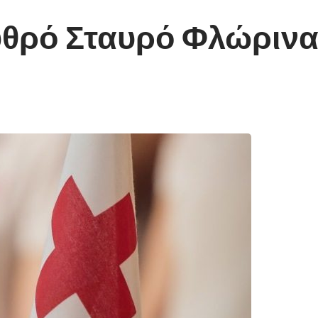
υθρό Σταυρό Φλώρινα