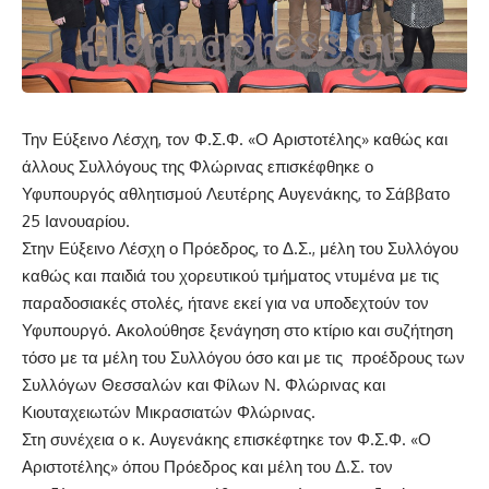
Την Εύξεινο Λέσχη, τον Φ.Σ.Φ. «Ο Αριστοτέλης» καθώς και
άλλους Συλλόγους της Φλώρινας επισκέφθηκε ο
Υφυπουργός αθλητισμού Λευτέρης Αυγενάκης, το Σάββατο
25 Ιανουαρίου.
Στην Εύξεινο Λέσχη ο Πρόεδρος, το Δ.Σ., μέλη του Συλλόγου
καθώς και παιδιά του χορευτικού τμήματος ντυμένα με τις
παραδοσιακές στολές, ήτανε εκεί για να υποδεχτούν τον
Υφυπουργό. Ακολούθησε ξενάγηση στο κτίριο και συζήτηση
τόσο με τα μέλη του Συλλόγου όσο και με τις προέδρους των
Συλλόγων Θεσσαλών και Φίλων Ν. Φλώρινας και
Κιουταχειωτών Μικρασιατών Φλώρινας.
Στη συνέχεια ο κ. Αυγενάκης επισκέφτηκε τον Φ.Σ.Φ. «Ο
Αριστοτέλης» όπου Πρόεδρος και μέλη του Δ.Σ. τον