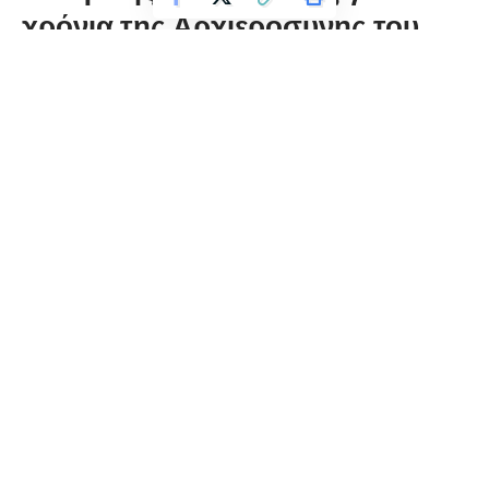
χρόνια της Αρχιεροσύνης του
florinapress.gr
Παρασκευή 24 Ιανουαρίου, 2020 15:34
????????????????????????????????????