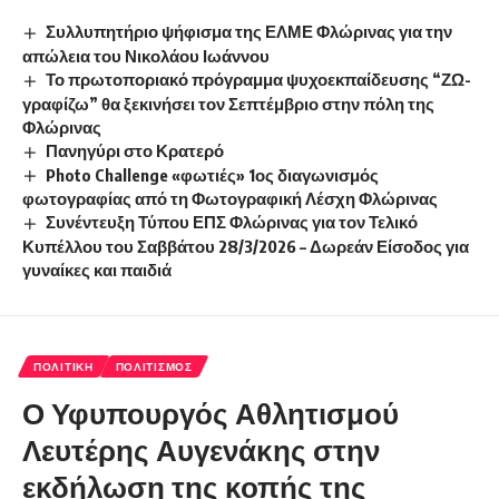
Συλλυπητήριο ψήφισμα της ΕΛΜΕ Φλώρινας για την
απώλεια του Νικολάου Ιωάννου
Το πρωτοποριακό πρόγραμμα ψυχοεκπαίδευσης “ΖΩ-
γραφίζω” θα ξεκινήσει τον Σεπτέμβριο στην πόλη της
Φλώρινας
Πανηγύρι στο Κρατερό
Photo Challenge «φωτιές» 1ος διαγωνισμός
φωτογραφίας από τη Φωτογραφική Λέσχη Φλώρινας
Συνέντευξη Τύπου ΕΠΣ Φλώρινας για τον Τελικό
Κυπέλλου του Σαββάτου 28/3/2026 – Δωρεάν Είσοδος για
γυναίκες και παιδιά
ΠΟΛΙΤΙΚΉ
ΠΟΛΙΤΙΣΜΌΣ
Ο Υφυπουργός Αθλητισμού
Λευτέρης Αυγενάκης στην
εκδήλωση της κοπής της