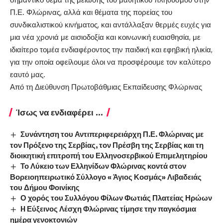
Π.Ε. Φλώρινας, αλλά και θέματα της πορείας του
συνδικαλιστικού κινήματος, και αντάλλαξαν θερμές ευχές για
μια νέα χρονιά με αισιοδοξία και κοινωνική ευαισθησία, με
ιδιαίτερο τομέα ενδιαφέροντος την παιδική και εφηβική ηλικία,
για την οποία οφείλουμε όλοι να προσφέρουμε τον καλύτερο
εαυτό μας.
Από τη Διεύθυνση Πρωτοβάθμιας Εκπαίδευσης Φλώρινας
Ίσως να ενδιαφέρει ...
Συνάντηση του Αντιπεριφερειάρχη Π.Ε. Φλώρινας με
τον Πρόξενο της Σερβίας, τον Πρέσβη της Σερβίας και τη
διοικητική επιτροπή του Ελληνοσερβικού Επιμελητηρίου
Το Λύκειο των Ελληνίδων Φλώρινας κοντά στον
Βορειοηπειρωτικό Σύλλογο « Άγιος Κοσμάς» Λιβαδειάς
του Δήμου Φοινίκης
Ο χορός του Συλλόγου Φίλων Φωτιάς Πλατείας Ηρώων
H Εύξεινος Λέσχη Φλώρινας τίμησε την παγκόσμια
ημέρα γενοκτονιών