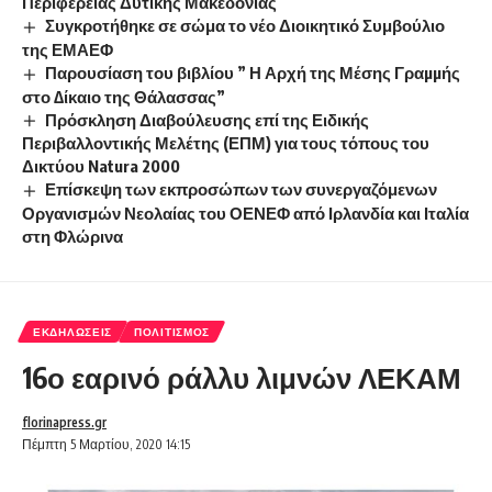
Περιφέρειας Δυτικής Μακεδονίας
Συγκροτήθηκε σε σώμα το νέο Διοικητικό Συμβούλιο
της ΕΜΑΕΦ
Παρουσίαση του βιβλίου ” Η Αρχή της Μέσης Γραµµής
στο ∆ίκαιο της Θάλασσας”
Πρόσκληση Διαβούλευσης επί της Ειδικής
Περιβαλλοντικής Μελέτης (ΕΠΜ) για τους τόπους του
Δικτύου Natura 2000
Επίσκεψη των εκπροσώπων των συνεργαζόμενων
Οργανισμών Νεολαίας του ΟΕΝΕΦ από Ιρλανδία και Ιταλία
στη Φλώρινα
ΕΚΔΗΛΏΣΕΙΣ
ΠΟΛΙΤΙΣΜΌΣ
16ο εαρινό ράλλυ λιμνών ΛΕΚΑΜ
florinapress.gr
Πέμπτη 5 Μαρτίου, 2020 14:15