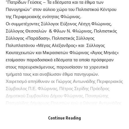
“Πατρίδων Γεύσεις – Τα εδέσματα και τα έθιμα των
Πανυγηριών” στον αύλειο χώρο του Πολιτιστικού Κέντρου
της Περιφερειακής ενότητας Φλώρινας.
Οι συμμετέχοντες Σύλλογοι: Εύξεινος Λέσχη Φλώρινας,
Σύλλογος Θεσσαλών & Φίλων Ν. Φλώρινας, Πολιτιστικός
Σύλλογος «Παράδοση», Πολιτιστικός Σύλλογος
Πολυπλατάνου «Μέγας Αλέξανδρος» και Σύλλογος
Κιουταχειωτών και Μικρασιατών Φλώρινας «Άγιος Μηνάς»
ετοίμασαν παραδοσιακά εδέσματα τα οποία πρόσφεραν
στους παρευρισκόμενους, παρουσίασαν τα χορευτικά
τμήματά τους και αναβίωσαν έθιμα πανηγυριών.
Χαιρετισμό απηύθυναν οι: Γιώργος Αντωνιάδης Περιφεριακός
Σύμβουλος Π.Ε. Φλώρινας, Πέτρος Σερίδης Πρόεδρος
Δημοτικού Συμβουλίου Δήμου Φλώρινας, Παναγιώτης
Πασχαλίδης Δήμαρχος Πρεσπών ενώ ο Γιάννης Αντωνιάδης
ο οποίος δεν μπόρεσε να παρευρεθεί στην εκδήλωση έστειλε
επιστολή.
Continue Reading
Η εκδήλωση είχε και την κοινωνική της πλευρά αφού