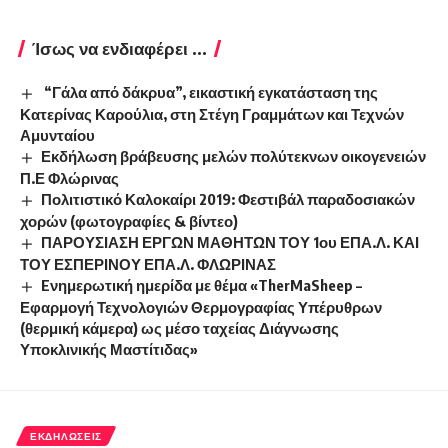
Ίσως να ενδιαφέρει ...
“Γάλα από δάκρυα”, εικαστική εγκατάσταση της
Κατερίνας Καρούλια, στη Στέγη Γραμμάτων και Τεχνών
Αμυνταίου
Εκδήλωση βράβευσης μελών πολύτεκνων οικογενειών
Π.Ε Φλώρινας
Πολιτιστικό Καλοκαίρι 2019: Φεστιβάλ παραδοσιακών
χορών (φωτογραφίες & βίντεο)
ΠΑΡΟΥΣΙΑΣΗ ΕΡΓΩΝ ΜΑΘΗΤΩΝ ΤΟΥ 1ου ΕΠΑ.Λ. ΚΑΙ
ΤΟΥ ΕΣΠΕΡΙΝΟΥ ΕΠΑ.Λ. ΦΛΩΡΙΝΑΣ
Eνημερωτική ημερίδα με θέμα «TherMaSheep –
Εφαρμογή Τεχνολογιών Θερμογραφίας Υπέρυθρων
(θερμική κάμερα) ως μέσο ταχείας Διάγνωσης
Υποκλινικής Μαστίτιδας»
ΕΚΔΗΛΏΣΕΙΣ