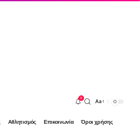
9
Aa
Font
Resizer
ς
Αθλητισμός
Επικοινωνία
Όροι χρήσης