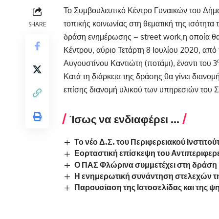
Το Συμβουλευτικό Κέντρο Γυναικών του Δήμο
τοπικής κοινωνίας στη θεματική της ισότητα
SHARE
δράση ενημέρωσης – street work,η οποία θα
Κέντρου, αύριο Τετάρτη 8 Ιουλίου 2020, από 
Αυγουστίνου Καντιώτη (ποτάμι), έναντι του 3
Κατά τη διάρκεια της δράσης θα γίνει διανομ
επίσης διανομή υλικού των υπηρεσιών του 
Ίσως να ενδιαφέρει ...
Το νέο Δ.Σ. του Περιφερειακού Ινστιτο
Εορταστική επίσκεψη του Αντιπεριφερ
Ο ΠΑΣ Φλώρινα συμμετέχει στη δράση 
Η ενημερωτική συνάντηση στελεχών 
Παρουσίαση της Ιστοσελίδας και της 