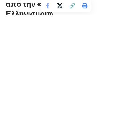
από την «Αμφικτυονία
Ελληνισμού»
florinapress.gr
Πέμπτη 24 Ιουνίου, 2021 11:22