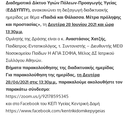
Διαδημοτικό Δίκτυο Υγιών Πόλεων-Προαγωγής Υγείας
(
ΕΔΔΥΠΠΥ),
ανακοινώνει τη διεξαγωγή διαδικτυακής
ημερίδας με θέμα
«Παιδιά και Θάλασσα. Μέτρα πρόληψης
και προστασίας»,
τη
Δευτέρα 28 Ιουνίου 2021 και ώρα
13:30μ.μ.
Ομιλητής της Δράσης είναι ο κ.
Αναστάσιος Χατζής
,
Παιδίατρος-Εντατικολόγος, τ. Συντονιστής – Διευθυντής ΜΕΘ
Νοσοκομείου Παίδων Η ΑΓΙΑ ΣΟΦΙΑ, Μέλος ΔΣ Ιατρικού
Συλλόγου Αθηνών.
Βήματα παρακολούθησης της διαδικτυακής ημερίδας
Για παρακολούθηση της ημερίδας,
τη Δευτέρα
28/06/2021 στις 13:30μ.μ.
, παρακαλούμε ακολουθήστε τον
παρακάτω σύνδεσμο:
https://zoom.us/j/92178595345
και στο Facebook του ΚΕΠ Υγείας Κεντρική Δομή
https://www.facebook.com/kentrikidomikepygeias