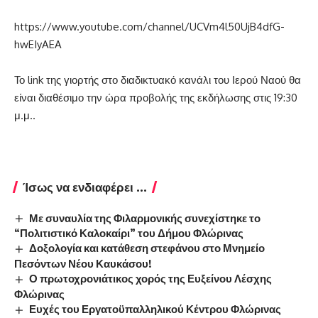
https://www.youtube.com/channel/UCVm4l50UjB4dfG-
hwEIyAEA
Το link της γιορτής στο διαδικτυακό κανάλι του Ιερού Ναού θα
είναι διαθέσιμο την ώρα προβολής της εκδήλωσης στις 19:30
μ.μ..
Ίσως να ενδιαφέρει ...
Με συναυλία της Φιλαρμονικής συνεχίστηκε το
“Πολιτιστικό Καλοκαίρι” του Δήμου Φλώρινας
Δοξολογία και κατάθεση στεφάνου στο Μνημείο
Πεσόντων Νέου Καυκάσου!
Ο πρωτοχρονιάτικος χορός της Ευξείνου Λέσχης
Φλώρινας
Ευχές του Εργατοϋπαλληλικού Κέντρου Φλώρινας