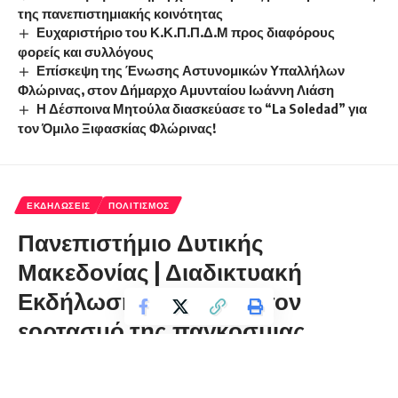
της πανεπιστημιακής κοινότητας
Ευχαριστήριο του Κ.Κ.Π.Π.Δ.Μ προς διαφόρους
φορείς και συλλόγους
Επίσκεψη της Ένωσης Αστυνομικών Υπαλλήλων
Φλώρινας, στον Δήμαρχο Αμυνταίου Ιωάννη Λιάση
Η Δέσποινα Μητούλα διασκεύασε το “La Soledad” για
τον Όμιλο Ξιφασκίας Φλώρινας!
ΕΚΔΗΛΏΣΕΙΣ
ΠΟΛΙΤΙΣΜΌΣ
Πανεπιστήμιο Δυτικής
Μακεδονίας | Διαδικτυακή
Εκδήλωση με αφορμή τον
εορτασμό της παγκόσμιας
ημέρας Θεάτρου
florinapress.gr