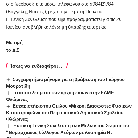
στο facebook, είτε μέσω τηλεφώνου στο 6984121784
(Βαγγέλης Νάστος), μέχρι την Πέμπτη 1 Ιουλίου.
Η Γενική Συνέλευση που είχε προγραμματιστεί για τις 20
Ιουνίου, αναβλήθηκε λόγω μη ύπαρξης απαρτίας.
Με τιμή,
το Δ.Σ.
Ίσως να ενδιαφέρει ...
Συγχαρητήριο μήνυμα για τη βράβευση του Γιώργου
Μουρατίδη
Τα αποτελέσματα των αρχαιρεσιών στην ΕΛΜΕ
Φλώρινας
Ευχαριστήριο του Ομίλου «Μικροί Διασώστες Φυσικών
Καταστροφών» του Πειραματικού Δημοτικού Σχολείου
Φλώρινας
Έκτακτη Γενική Συνέλευση των Μελών του Σωματείου
“Νομαρχιακός Σύλλογος Ατόμων με Αναπηρία Ν.