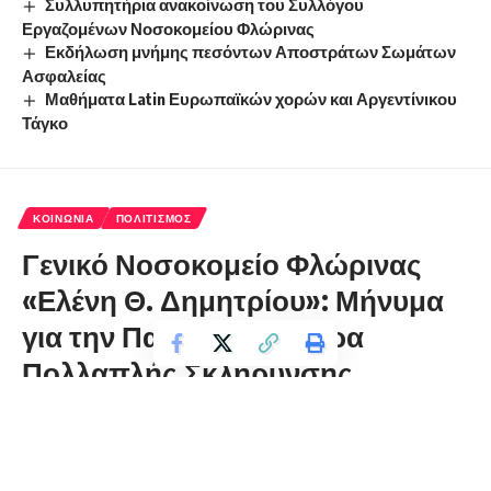
Συλλυπητήρια ανακοίνωση του Συλλόγου
Εργαζομένων Νοσοκομείου Φλώρινας
Εκδήλωση μνήμης πεσόντων Αποστράτων Σωμάτων
Ασφαλείας
Μαθήματα Latin Ευρωπαϊκών χορών και Αργεντίνικου
Τάγκο
ΚΟΙΝΩΝΊΑ
ΠΟΛΙΤΙΣΜΌΣ
Γενικό Νοσοκομείο Φλώρινας
«Ελένη Θ. Δημητρίου»: Μήνυμα
για την Παγκόσμια Ημέρα
Πολλαπλής Σκλήρυνσης
florinapress.gr
Κυριακή 31 Μαΐου, 2026 14:38