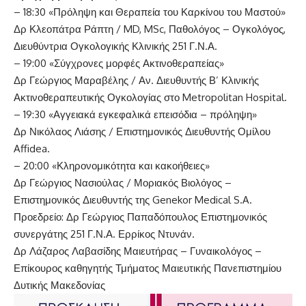
– 18:30 «Πρόληψη και Θεραπεία του Καρκίνου του Μαστού»
Δρ Κλεοπάτρα Ράπτη / MD, MSc, Παθολόγος – Ογκολόγος,
Διευθύντρια Ογκολογικής Κλινικής 251 Γ.Ν.Α.
– 19:00 «Σύγχρονες μορφές Ακτινοθεραπείας»
Δρ Γεώργιος Μαραβέλης / Αν. Διευθυντής Β’ Κλινικής
Ακτινοθεραπευτικής Ογκολογίας στο Metropolitan Hospital.
– 19:30 «Αγγειακά εγκεφαλικά επεισόδια – πρόληψη»
Δρ Νικόλαος Λιάσης / Επιστημονικός Διευθυντής Ομίλου
Affidea.
– 20:00 «Κληρονομικότητα και κακοήθειες»
Δρ Γεώργιος Νασιούλας / Μοριακός Βιολόγος –
Επιστημονικός Διευθυντής της Genekor Medical S.A.
Προεδρείο: Δρ Γεώργιος Παπαδόπουλος Επιστημονικός
συνεργάτης 251 Γ.Ν.Α. Ερρίκος Ντυνάν.
Δρ Λάζαρος Λαβασίδης Μαιευτήρας – Γυναικολόγος –
Επίκουρος καθηγητής Τμήματος Μαιευτικής Πανεπιστημίου
Δυτικής Μακεδονίας