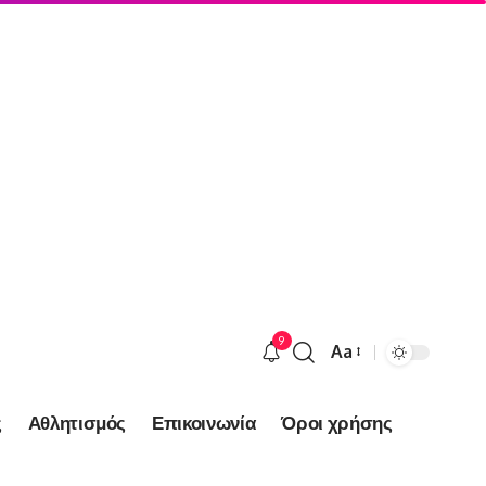
9
Aa
Font
Resizer
ς
Αθλητισμός
Επικοινωνία
Όροι χρήσης