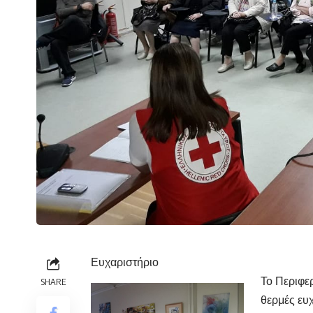
Ευχαριστήριο
Το Περιφε
SHARE
θερμές ευχ