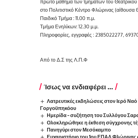
πρώτο μάθημα των τμημάτων του Θεατρικού
στο Πολιτιστικό Κέντρο Φλώρινας (αίθουσα
Παιδικό Τμήμα : 11.00 π.μ.
Τμήμα Ενηλίκων: 12.30 μ.μ.
Πληροφορίες, εγγραφές : 2385022277, 6937
Από το Δ.Σ της Λ.Π.Φ
Ίσως να ενδιαφέρει ...
Λατρευτικές εκδηλώσεις στον Ιερό Ναό
Γοργοϋπηκόου
Ημερίδα – συζήτηση του Συλλόγου Σα
Ολοκληρώθηκε η έκθεση σύγχρονης τέχν
Πανηγύρι στον Μεσόκαμπο
Ευχαριστήριο του 1ου ΕΠΑΛ Φλώρινας