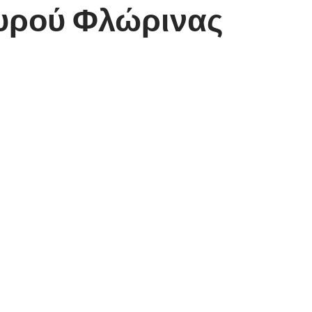
αυρού Φλώρινας