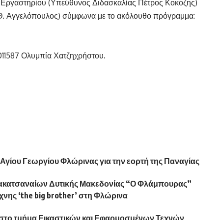
 Εργαστηρίου (Υπεύθυνος Διδασκαλίας Πέτρος Κοκόζης)
 Θ. Αγγελόπουλος) σύμφωνα με το ακόλουθο πρόγραμμα:
011587 Ολυμπία Χατζηχρήστου.
 Αγίου Γεωργίου Φλώρινας για την εορτή της Παναγίας
ρακατσαναίων Δυτικής Μακεδονίας “Ο Φλάμπουρας”
ης ‘the big brother’ στη Φλώρινα
 στο τμήμα Εικαστικών και Εφαρμοσμένων Τεχνών