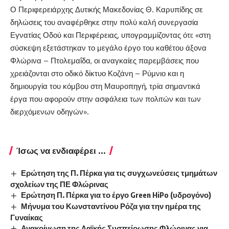
Ο Περιφερειάρχης Δυτικής Μακεδονίας Θ. Καρυπίδης σε
δηλώσεις του αναφέρθηκε στην πολύ καλή συνεργασία
Εγνατίας Οδού και Περιφέρειας, υπογραμμίζοντας ότι: «στη
σύσκεψη εξετάστηκαν το μεγάλο έργο του καθέτου άξονα
Φλώρινα – Πτολεμαΐδα, οι αναγκαίες παρεμβάσεις που
χρειάζονται στο οδικό δίκτυο Κοζάνη – Ρύμνιο και η
δημιουργία του κόμβου στη Μαυροπηγή, τρία σημαντικά
έργα που αφορούν στην ασφάλεια των πολιτών και των
διερχόμενων οδηγών».
Ίσως να ενδιαφέρει ...
Ερώτηση της Π. Πέρκα για τις συγχωνεύσεις τμημάτων
σχολείων της ΠΕ Φλώρινας
Ερώτηση Π. Πέρκα για το έργο Green HiPo (υδρογόνο)
Μήνυμα του Κωνσταντίνου Ρόζα για την ημέρα της
Γυναίκας
Ανακοίνωση της Λαϊκής Συσπείρωσης Φλώρινας για