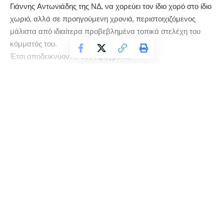
Γιάννης Αντωνιάδης της ΝΔ, να χορεύει τον ίδιο χορό στο ίδιο
χωριό, αλλά σε προηγούμενη χρονιά, περιστοιχιζόμενος
μάλιστα από ιδιαίτερα προβεβλημένα τοπικά στελέχη του
κόμματός του.
Έτσι αποδεικνύονται δύο πράγματα:
1. Ότι φυσικά δεν είναι κακό να χορεύει κανείς παραδοσιακά
τραγούδια του τόπου του και
2. Ότι η επιχείρηση στοχοποίησης του Κώστα Σέλτσα είναι
Continue Reading
μέρος της χυδαίας εκστρατείας λάσπης και πατριδοκαπηλίας
που έχουν εξαπολύσει η ΝΔ και τα φιλικά της μέσα, με
αφορμή την συμφωνία των Πρεσπών.
Μόνο ντροπή!
https://left.gr/news/o-voyleytis-tis-nd-g-antoniadis-
horeyei-ton-idio-alytrotiko-horo-gia-ton-opoio-
katigorithike-o
© 2025 florinapress.gr