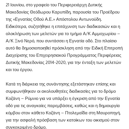
21 Ιουνίου, στο γραφείο του Περιφερειάρχη Δυτικής
Μακεδονίας Θεόδωρου Καρυπίδη, παρουσία του Προέδρου
της «Εγνατίας Οδού Α.Ε.» Απόστολου Αντωνούδη.
Ειδικότερα, συζητήθηκε η επιτάχυνση των διαδικασιών και η
ολοκλήρωση των μελετών για το τμήμα Α/Κ Αμμοχωρίου –
Α/Κ Ξινό Νερό, που συντάσσει η Εγνατία οδό. Στο πλαίσιο
αυτό θα δημοσιοποιηθεί πρόσκληση από την Ειδική Επιτροπή
Διαχείρισης του Επιχειρησιακού Προγράμματος Περιφέρειας
Δυτικής Μακεδονίας 2014-2020, για την ένταξη των μελετών
και του έργου.
Κατά τη διάρκεια της συνάντησης εξετάστηκαν επίσης και
συμφωνήθηκαν οι ακολουθητέες διαδικασίες για το δρόμο
Κοζάνη – Ρύμνιο για να υπάρξει η έγκριση από την Εγνατία
οδό για τις αναγκαίες παρεμβάσεις, καθώς και η δημιουργία
κόμβου στον κάθετο Κοζάνη – Πτολεμαΐδα στη Μαυροπηγή,
για την ασφαλή πρόσβαση των κατοίκων του οικισμού στον
συγκεκριμένο δρόμο.