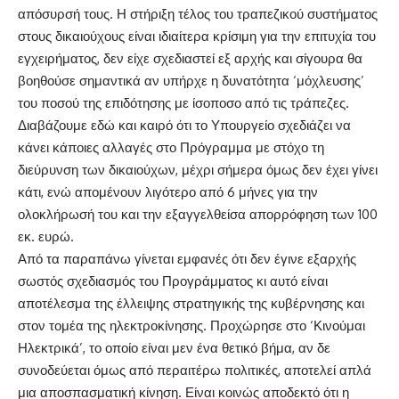
απόσυρσή τους. Η στήριξη τέλος του τραπεζικού συστήματος
στους δικαιούχους είναι ιδιαίτερα κρίσιμη για την επιτυχία του
εγχειρήματος, δεν είχε σχεδιαστεί εξ αρχής και σίγουρα θα
βοηθούσε σημαντικά αν υπήρχε η δυνατότητα ‘μόχλευσης’
του ποσού της επιδότησης με ίσοποσο από τις τράπεζες.
Διαβάζουμε εδώ και καιρό ότι το Υπουργείο σχεδιάζει να
κάνει κάποιες αλλαγές στο Πρόγραμμα με στόχο τη
διεύρυνση των δικαιούχων, μέχρι σήμερα όμως δεν έχει γίνει
κάτι, ενώ απομένουν λιγότερο από 6 μήνες για την
ολοκλήρωσή του και την εξαγγελθείσα απορρόφηση των 100
εκ. ευρώ.
Από τα παραπάνω γίνεται εμφανές ότι δεν έγινε εξαρχής
σωστός σχεδιασμός του Προγράμματος κι αυτό είναι
αποτέλεσμα της έλλειψης στρατηγικής της κυβέρνησης και
στον τομέα της ηλεκτροκίνησης. Προχώρησε στο ‘Κινούμαι
Ηλεκτρικά’, το οποίο είναι μεν ένα θετικό βήμα, αν δε
συνοδεύεται όμως από περαιτέρω πολιτικές, αποτελεί απλά
μια αποσπασματική κίνηση. Είναι κοινώς αποδεκτό ότι η