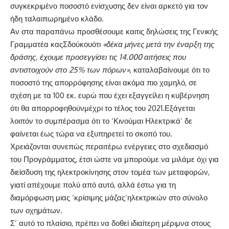
συγκεκριμένο ποσοστό ενίσχυσης δεν είναι αρκετό για τον
ήδη ταλαιπωρημένο κλάδο.
Αν στα παραπάνω προσθέσουμε καιτις δηλώσεις της Γενικής
Γραμματέα καςΣδούκουότι
«δέκα μήνες μετά την έναρξη της
δράσης, έχουμε προσεγγίσει τις 14.000 αιτήσεις που
αντιστοιχούν στο 25% των πόρων»
, καταλαβαίνουμε ότι το
ποσοστό της απορρόφησης είναι ακόμα πιο χαμηλό, σε
σχέση με τα 100 εκ. ευρώ που έχει εξαγγείλει η κυβέρνηση
ότι θα απορροφηθούνμέχρι το τέλος του 2021.Εξάγεται
λοιπόν το συμπέρασμα ότι το ‘Κινούμαι Ηλεκτρικά’ δε
φαίνεται έως τώρα να εξυπηρετεί το σκοπό του.
Χρειάζονται συνεπώς περαιτέρω ενέργειες στο σχεδιασμό
του Προγράμματος, έτσι ώστε να μπορούμε να μιλάμε όχι για
διείσδυση της ηλεκτροκίνησης στον τομέα των μεταφορών,
γιατί απέχουμε πολύ από αυτό, αλλά έστω για τη
διαμόρφωση μιας ‘κρίσιμης μάζας’ηλεκτρικών στο σύνολο
των οχημάτων.
Σ’ αυτό το πλαίσιο, πρέπει να δοθεί ιδιαίτερη μέριμνα στους