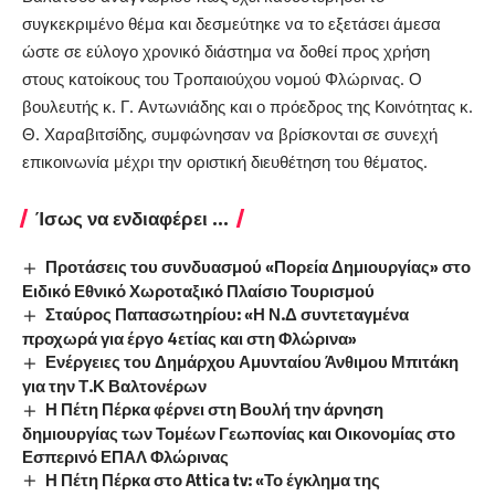
συγκεκριμένο θέμα και δεσμεύτηκε να το εξετάσει άμεσα
ώστε σε εύλογο χρονικό διάστημα να δοθεί προς χρήση
στους κατοίκους του Τροπαιούχου νομού Φλώρινας. Ο
βουλευτής κ. Γ. Αντωνιάδης και ο πρόεδρος της Κοινότητας κ.
Θ. Χαραβιτσίδης, συμφώνησαν να βρίσκονται σε συνεχή
επικοινωνία μέχρι την οριστική διευθέτηση του θέματος.​
Ίσως να ενδιαφέρει ...
Προτάσεις του συνδυασμού «Πορεία Δημιουργίας» στο
Ειδικό Εθνικό Χωροταξικό Πλαίσιο Τουρισμού
Σταύρος Παπασωτηρίου: «Η Ν.Δ συντεταγμένα
προχωρά για έργο 4ετίας και στη Φλώρινα»
Ενέργειες του Δημάρχου Αμυνταίου Άνθιμου Μπιτάκη
για την Τ.Κ Βαλτονέρων
Η Πέτη Πέρκα φέρνει στη Βουλή την άρνηση
δημιουργίας των Τομέων Γεωπονίας και Οικονομίας στο
Εσπερινό ΕΠΑΛ Φλώρινας
Η Πέτη Πέρκα στο Attica tv: «Το έγκλημα της