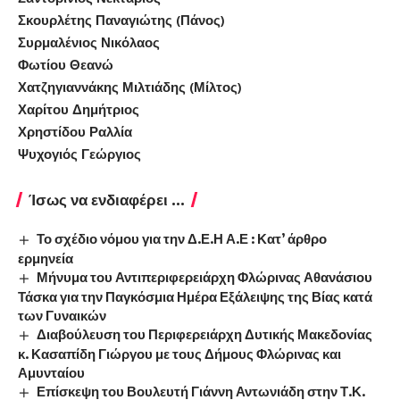
Σκουρλέτης Παναγιώτης (Πάνος)
Συρμαλένιος Νικόλαος
Φωτίου Θεανώ
Χατζηγιαννάκης Μιλτιάδης (Μίλτος)
Χαρίτου Δημήτριος
Χρηστίδου Ραλλία
Ψυχογιός Γεώργιος
Ίσως να ενδιαφέρει ...
Το σχέδιο νόμου για την Δ.Ε.Η Α.Ε : Κατ’ άρθρο
ερμηνεία
Μήνυμα του Αντιπεριφερειάρχη Φλώρινας Αθανάσιου
Τάσκα για την Παγκόσμια Ημέρα Εξάλειψης της Βίας κατά
των Γυναικών
Διαβούλευση του Περιφερειάρχη Δυτικής Μακεδονίας
κ. Κασαπίδη Γιώργου με τους Δήμους Φλώρινας και
Αμυνταίου
Επίσκεψη του Βουλευτή Γιάννη Αντωνιάδη στην Τ.Κ.