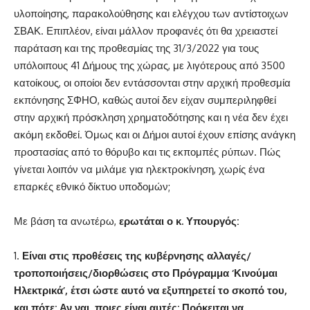
υλοποίησης, παρακολούθησης και ελέγχου των αντίστοιχων
ΣΒΑΚ. Επιπλέον, είναι μάλλον προφανές ότι θα χρειαστεί
παράταση και της προθεσμίας της 31/3/2022 για τους
υπόλοιπους 41 Δήμους της χώρας, με λιγότερους από 3500
κατοίκους, οι οποίοι δεν εντάσσονται στην αρχική προθεσμία
εκπόνησης ΣΦΗΟ, καθώς αυτοί δεν είχαν συμπεριληφθεί
στην αρχική πρόσκληση χρηματοδότησης και η νέα δεν έχει
ακόμη εκδοθεί. Όμως και οι Δήμοι αυτοί έχουν επίσης ανάγκη
προστασίας από το θόρυβο και τις εκπομπές ρύπων. Πώς
γίνεται λοιπόν να μιλάμε για ηλεκτροκίνηση, χωρίς ένα
επαρκές εθνικό δίκτυο υποδομών;
Με βάση τα ανωτέρω,
ερωτάται ο κ. Υπουργός:
Είναι στις προθέσεις της κυβέρνησης αλλαγές/
τροποποιήσεις/διορθώσεις στο Πρόγραμμα ‘Κινούμαι
Ηλεκτρικά’, έτσι ώστε αυτό να εξυπηρετεί το σκοπό του,
και πότε; Αν ναι, ποιες είναι αυτές; Πρόκειται να