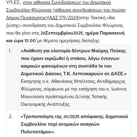
ΥΠ.ΕΣ.,
στην αίθουσα Συνεδριάσεων του Δημοτικού
Συμβουλίου Φλώρινας (αίθουσα συνεδριάσεων του πρώην
Δήμου Περάσματος)(ΑΔΣ 179/2024)
στην Τακτική «δια
ζώσης» συνεδρίαση του Δημοτικού Συμβουλίου Φλώρινας
που θα γίνει στις
26Σεπτεμβρίου2025, ημέρα Παρασκευή
και ώρα 15:00΄
με θέματα ημερήσιας διάταξης:
1.
«Ανάθεση για υλοτομία δέντρων Μαύρης Πεύκης
που έχουν εκριζωθεί ή σπάσει, λόγω έντονων
καιρικών φαινομένων στη συστάδα 1α του
Δημοτικού Δάσους Τ.Κ. Λεπτοκαρυών σε ΔΑΣΕ.
»
Εισηγητής ο κ. Αθανάσιος Μπέλτσος, Αντιδήμαρχος
Φλώρινας, σύμφωνα με την εισήγηση του κ. Ιωάννη
Μουντούση προϊσταμένου Δ/νσης Τοπικής
Οικονομικής Ανάπτυξης.
2.
«Τροποποίηση της 61/2025 απόφασης Δημοτικού
Συμβουλίου περί ατομικών αναγκών
Πολυποτάμου».