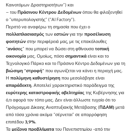
Καινοτόμων Δραστηριοτήτων”) και
– του
Πράσινου Κέντρου Δεδομένων
όπου θα φιλοξενηθεί
ο “υπερυπολογιστής” (“AI Factory”).
Περιττό να αναφέρω τη σημασία που έχει ο
πολλαπλασιασμός
των
εστιών
για την
προσέλκυση
φοιτητών
στην περιφέρειά μας, με τις επακόλουθες
“
ανάσες
” που μπορεί να δώσει στη φθίνουσα
τοπική
οικονομία
μας. Ομοίως, πόσο
σημαντικά
είναι και το
Τεχνολογικό Πάρκο και το Πράσινο Κέντρο Δεδομένων για τη
βιώσιμη “στροφή”
που αγωνίζεται να κάνει η περιοχή μας.
Η
πολύμηνη καθυστέρηση
που μεσολάβησε είναι
απαράδεκτη
. Αποτελεί χαρακτηριστικό παράδειγμα της
ευρύτερης καταστροφικής αβελτηρίας
της Κυβέρνησης για
ό,τι αφορά τον τόπο μας. Δεν είναι άλλωστε τυχαίο ότι το
Πρόγραμμα Δίκαιης Αναπτυξιακής Μετάβασης (
ΠΔΑΜ)
μετά
από τόσα χρόνια ακόμα “σέρνεται” σε απορρόφηση
επιπέδου
3,9%.
Τα
μείζονα προβλήματα
του Πανεπιστημίου -από την