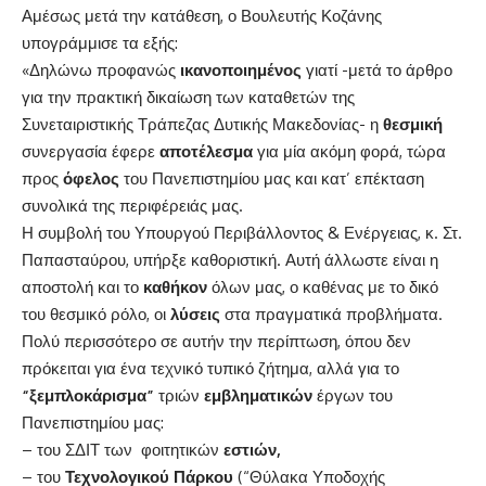
Αμέσως μετά την κατάθεση, ο Βουλευτής Κοζάνης
υπογράμμισε τα εξής:
«Δηλώνω προφανώς
ικανοποιημένος
γιατί -μετά το άρθρο
για την πρακτική δικαίωση των καταθετών της
Συνεταιριστικής Τράπεζας Δυτικής Μακεδονίας- η
θεσμική
συνεργασία έφερε
αποτέλεσμα
για μία ακόμη φορά, τώρα
προς
όφελος
του Πανεπιστημίου μας και κατ’ επέκταση
συνολικά της περιφέρειάς μας.
Η συμβολή του Υπουργού Περιβάλλοντος & Ενέργειας, κ. Στ.
Παπασταύρου, υπήρξε καθοριστική. Αυτή άλλωστε είναι η
αποστολή και το
καθήκον
όλων μας, ο καθένας με το δικό
του θεσμικό ρόλο, οι
λύσεις
στα πραγματικά προβλήματα.
Πολύ περισσότερο σε αυτήν την περίπτωση, όπου δεν
πρόκειται για ένα τεχνικό τυπικό ζήτημα, αλλά για το
“ξεμπλοκάρισμα”
τριών
εμβληματικών
έργων του
Πανεπιστημίου μας:
– του ΣΔΙΤ των φοιτητικών
εστιών,
– του
Τεχνολογικού Πάρκου
(“Θύλακα Υποδοχής