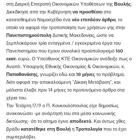
στη Διαρκή Επιτροπή Οικονομικών Υποθέσεων της
Βουλής.
Διεκδίκησε από την Κυβέρνηση
να προσθέσει
στο
κατατεθειμένο Νομοσχέδιο ένα
νέο επιπλέον άρθρο
, το
οποίο να αφορά την τροποποίηση των χρήσεων γης στην
Πανεπιστημιούπολη
Δυτικής Μακεδονίας, ώστε να
ξεμπλοκάρουν τρία ενταγμένα / εγκεκριμένα έργα του
Πανεπιστημίου που έχουν συνολικό προϋπολογισμό
160
εκατ.
ευρώ. Ο Υπεύθυνος ΚΤΕ Οικονομικών ανέδειξε πως ο
Αναπλ. Υπουργός Εθνικής Οικονομίας & Οικονομικών, κ.
Παπαθανάσης
, γνωρίζει εδώ και
18 μήνες
το πρόβλημα,
διότι αφορά την αποκαλούμενη “Δίκαιη Μετάβαση”, και
μάλιστα έλαβε πριν 14 μήνες το προτεινόμενο άρθρο στα
χέρια του.
Την Τετάρτη 17/9 ο Π. Κουκουλόπουλος είχε δημοσίως
ανακοινώσει -με ανάρτησή του στα μέσα κοινωνικής
δικτύωσης- ότι το αίτημα έγινε
αποδεκτό
. Και όντως χθες
βράδυ
κατατέθηκε στη Βουλή
η
Τροπολογία
που το έχει
συμπεριλάβει.