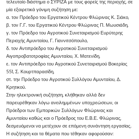
τελευταίο διάστημα ο ΣΥΡΙΖΑ με τους φορείς της περιοχής, σε
μία εξαιρετικά γόνιμη συζήτηση με:
α. τον Πρόεδρο του Εργατικού Κέντρου Φλώρινας Κ. Σιάκο,
β. τον Γ.Γ. του Εργατικού Κέντρου Φλώρινας Π. Μωυσιάδη,
γ. τον Πρόεδρο του Αγροτικού Συνεταιρισμού Ευρύτερης
Περιοχής Αμυνταίου, Γ. Γιαννιτσόπουλο,
δ. τον Αντιπρόεδρο του Αγροτικού Συνεταιρισμού
Αιγοπροβατοτροφίας Αμυνταίου, Χ. Ματενίδη,
ε. τον Αντιπρόεδρο του Αγροτικού Συνεταιρισμού Βοκερίας
551, Σ. Κουρτπαρασίδη,
στ. την Πρόεδρο του Αγροτικού Συλλόγου Αμυνταίου, Δ.
Κρητικού.
Στην ηλεκτρονική συζήτηση, κλήθηκαν αλλά δεν
παρευρέθηκαν λόγω ανειλημμένων υποχρεώσεων, οι
Πρόεδροι των Εμπορικών Συλλόγων Φλώρινας και
Αμυνταίου καθώς και ο Πρόεδρος του Ε.Β.Ε. Φλώρινας,
δεσμευόμενοι να μετέχουν σε επόμενη συνάντηση εργασίας.
Η συζήτηση και τα θέματα που τέθηκαν αφορούσαν: