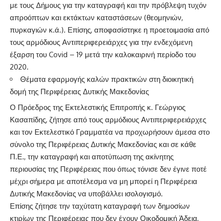
με τους Δήμους για την καταγραφή και την πρόβλεψη τυχόν
απροόπτων και εκτάκτων καταστάσεων (θεομηνιών,
πυρκαγιών κ.ά.). Επίσης, αποφασίστηκε η προετοιμασία από
τους αρμόδιους Αντιπεριφερειάρχες για την ενδεχόμενη
έξαρση του Covid – 19 μετά την καλοκαιρινή περίοδο του
2020.
Θέματα εφαρμογής καλών πρακτικών στη διοικητική
δομή της Περιφέρειας Δυτικής Μακεδονίας
Ο Πρόεδρος της Εκτελεστικής Επιτροπής κ. Γεώργιος
Κασαπίδης, ζήτησε από τους αρμόδιους Αντιπεριφερειάρχες
και τον Εκτελεστικό Γραμματέα να προχωρήσουν άμεσα στο
σύνολο της Περιφέρειας Δυτικής Μακεδονίας και σε κάθε
Π.Ε., την καταγραφή και αποτύπωση της ακίνητης
περιουσίας της Περιφέρειας που όπως τόνισε δεν έγινε ποτέ
μέχρι σήμερα με αποτέλεσμα να μη μπορεί η Περιφέρεια
Δυτικής Μακεδονίας να υποβάλλει ισολογισμό.
Επίσης ζήτησε την ταχύτατη καταγραφή των δημοσίων
κτιρίων της Περιφέρειας που δεν έχουν Οικοδομική Άδεια,