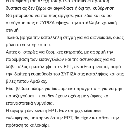
Η απόφαση του Αλέξη Τσίπρα να καταθέσει πρόταση
δυσπιστίας δεν ξέρω αν αιφνιδίασε ή όχι την κυβέρνηση.
Θα μπορούσα να πω πως άργησε, γιατί εδώ και καιρό
ακούγαμε πως ο ΣΥΡΙΖΑ έψαχνε την κατάλληλη χρονική
στιγμή.
Τελικά, βρήκε την κατάλληλη στιγμή για να αιφνιδιάσει, όμως,
μόνο το εσωτερικό του.
Αυτές οι ιστορίες για θεσμικές εκτροπές, με αφορμή την
παρέμβαση των εισαγγελέων και της αστυνομίας για να
λάβει τέλος η κατάληψη στην ΕΡΤ, είναι θεατρινισμοί, παρά
την ιδιαίτερη ευαισθησία του ΣΥΡΙΖΑ στις καταλήψεις και στις
βίλες τύπου Αμαλίας.
Εδώ βέβαια μιλάμε για διαφορετικά πράγματα – για να μην
παρεξηγούμαι – που δεν έχουν σχέση με γιάφκες και
επαναστατικά γυμνάσια.
Η αφορμή δεν είναι η ΕΡΤ. Εάν υπήρχε ειλικρινές
ενδιαφέρον, με κορωνίδα την ΕΡΤ, θα είχαν καταθέσει την
πρόταση το καλοκαίρι.