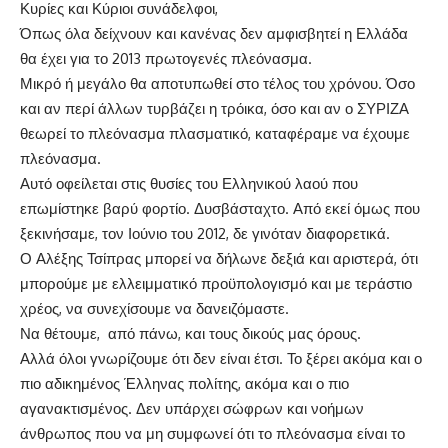
Κυρίες και Κύριοι συνάδελφοι,
Όπως όλα δείχνουν και κανένας δεν αμφισβητεί η Ελλάδα
θα έχει για το 2013 πρωτογενές πλεόνασμα.
Μικρό ή μεγάλο θα αποτυπωθεί στο τέλος του χρόνου. Όσο
και αν περί άλλων τυρβάζει η τρόικα, όσο και αν ο ΣΥΡΙΖΑ
θεωρεί το πλεόνασμα πλασματικό, καταφέραμε να έχουμε
πλεόνασμα.
Αυτό οφείλεται στις θυσίες του Ελληνικού λαού που
επωμίστηκε βαρύ φορτίο. Δυσβάσταχτο. Από εκεί όμως που
ξεκινήσαμε, τον Ιούνιο του 2012, δε γινόταν διαφορετικά.
Ο Αλέξης Τσίπρας μπορεί να δήλωνε δεξιά και αριστερά, ότι
μπορούμε με ελλειμματικό προϋπολογισμό και με τεράστιο
χρέος, να συνεχίσουμε να δανειζόμαστε.
Να θέτουμε, από πάνω, και τους δικούς μας όρους.
Αλλά όλοι γνωρίζουμε ότι δεν είναι έτσι. Το ξέρει ακόμα και ο
πιο αδικημένος Έλληνας πολίτης, ακόμα και ο πιο
αγανακτισμένος. Δεν υπάρχει σώφρων και νοήμων
άνθρωπος που να μη συμφωνεί ότι το πλεόνασμα είναι το