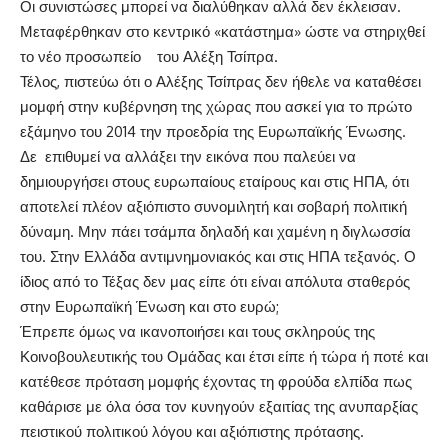
Οι συνιστώσες μπορεί να διαλύθηκαν αλλά δεν έκλεισαν.
Μεταφέρθηκαν στο κεντρικό «κατάστημα» ώστε να στηριχθεί
το νέο προσωπείο του Αλέξη Τσίπρα.
Τέλος, πιστεύω ότι ο Αλέξης Τσίπρας δεν ήθελε να καταθέσει
μομφή στην κυβέρνηση της χώρας που ασκεί για το πρώτο
εξάμηνο του 2014 την προεδρία της Ευρωπαϊκής Ένωσης.
Δε επιθυμεί να αλλάξει την εικόνα που παλεύει να
δημιουργήσει στους ευρωπαίους εταίρους και στις ΗΠΑ, ότι
αποτελεί πλέον αξιόπιστο συνομιλητή και σοβαρή πολιτική
δύναμη. Μην πάει τσάμπα δηλαδή και χαμένη η διγλωσσία
του. Στην Ελλάδα αντιμνημονιακός και στις ΗΠΑ τεξανός. Ο
ίδιος από το Τέξας δεν μας είπε ότι είναι απόλυτα σταθερός
στην Ευρωπαϊκή Ένωση και στο ευρώ;
Έπρεπε όμως να ικανοποιήσει και τους σκληρούς της
Κοινοβουλευτικής του Ομάδας και έτσι είπε ή τώρα ή ποτέ και
κατέθεσε πρόταση μομφής έχοντας τη φρούδα ελπίδα πως
καθάρισε με όλα όσα τον κυνηγούν εξαιτίας της ανυπαρξίας
πειστικού πολιτικού λόγου και αξιόπιστης πρότασης.