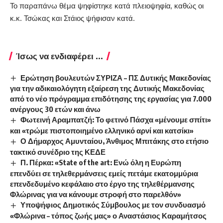
Το παραπάνω θέμα ψηφίστηκε κατά πλειοψηφία, καθώς οι
κ.κ. Τσώκας και Στάιος ψήφισαν κατά.
Ίσως να ενδιαφέρει ...
Ερώτηση βουλευτών ΣΥΡΙΖΑ – ΠΣ Δυτικής Μακεδονίας
για την αδικαιολόγητη εξαίρεση της Δυτικής Μακεδονίας
από το νέο πρόγραμμα επιδότησης της εργασίας για 7.000
ανέργους 30 ετών και άνω
Φωτεινή Αραμπατζή: Το φετινό Πάσχα «μένουμε σπίτι»
και «τρώμε πιστοποιημένο ελληνικό αρνί και κατσίκι»
Ο Δήμαρχος Αμυνταίου, Άνθιμος Μπιτάκης στο ετήσιο
τακτικό συνέδριο της ΚΕΔΕ
Π. Πέρκα: «State of the art: Ενώ όλη η Ευρώπη
επενδύει σε τηλεθερμάνσεις εμείς πετάμε εκατομμύρια
επενδεδυμένο κεφάλαιο στο έργο της τηλεθέρμανσης
Φλώρινας για να κάνουμε στροφή στο παρελθόν»
Υποψήφιος Δημοτικός Σύμβουλος με τον συνδυασμό
«Φλώρινα – τόπος ζωής μας» ο Αναστάσιος Καραμήτσος