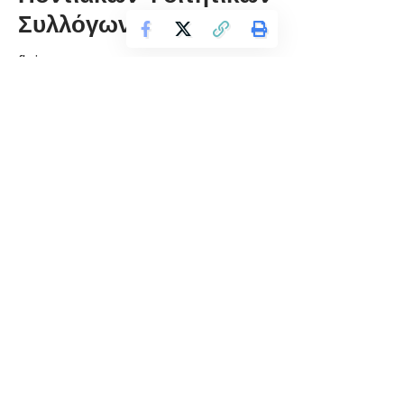
Συλλόγων
florinapress.gr
Κυριακή 14 Απριλίου, 2019 20:46