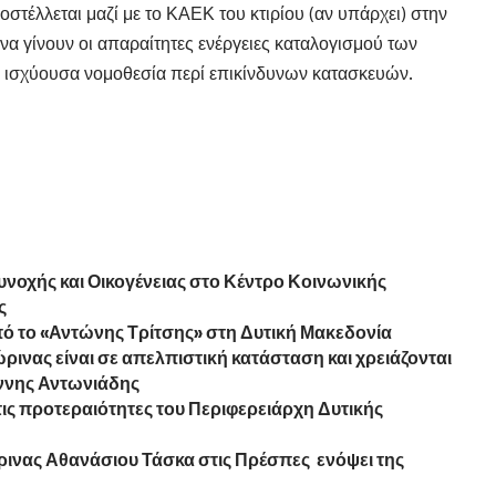
οστέλλεται μαζί με το ΚΑΕΚ του κτιρίου (αν υπάρχει) στην
α γίνουν οι απαραίτητες ενέργειες καταλογισμού των
ν ισχύουσα νομοθεσία περί επικίνδυνων κατασκευών.
νοχής και Οικογένειας στο Κέντρο Κοινωνικής
ς
πό το «Αντώνης Τρίτσης» στη Δυτική Μακεδονία
ώρινας είναι σε απελπιστική κατάσταση και χρειάζονται
άννης Αντωνιάδης
ις προτεραιότητες του Περιφερειάρχη Δυτικής
ινας Αθανάσιου Τάσκα στις Πρέσπες ενόψει της