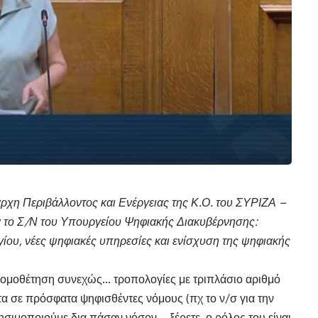
άρχη Περιβάλλοντος και Ενέργειας της Κ.Ο. του ΣΥΡΙΖΑ –
ια το Σ/Ν του Υπουργείου Ψηφιακής Διακυβέρνησης:
ου, νέες ψηφιακές υπηρεσίες και ενίσχυση της ψηφιακής
 νομοθέτηση συνεχώς… τροπολογίες με τριπλάσιο αριθμό
τα σε πρόσφατα ψηφισθέντες νόμους (πχ το ν/σ για την
ησιμοποιούμε δια πάσαν νόσον – ξέρετε, ο ρόλος του είναι