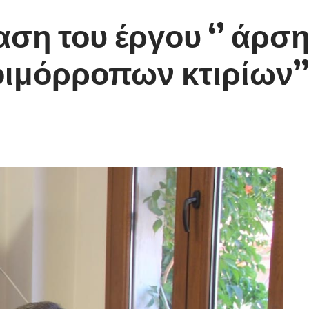
η του έργου ‘’ άρση
οιμόρροπων κτιρίων’’