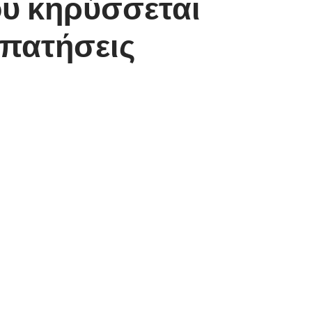
ου κηρύσσεται
απατήσεις