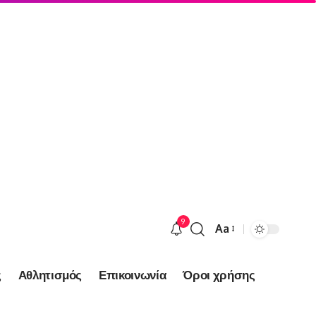
9
Aa
Font
Resizer
ς
Αθλητισμός
Επικοινωνία
Όροι χρήσης