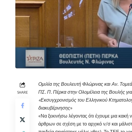
Ομιλία της Βουλευτή Φλώρινας και Αν. Τομε
ΠΣ. Π. Πέρκα στην Ολομέλεια της Βουλής γ
SHARE
«Εκσυγχρονισμός του Ελληνικού Κτηματολογί
διακυβέρνησης
»
«Να ξεκινήσω λέγοντας ότι έχουμε μια κακή
άρθρων σε σχέση με το αρχικό ν/σ και μάλισ
παιδεία ψηφίστηκε μόλις χθες). Το ΤΕΕ το χρ