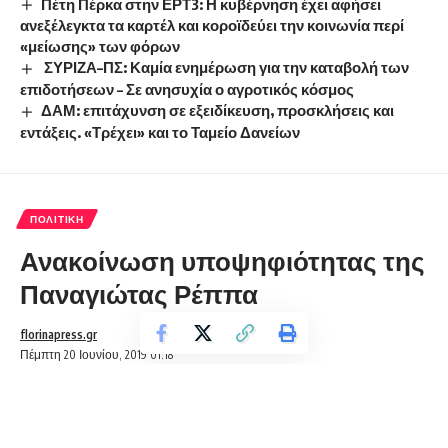
Πέτη Πέρκα στην ΕΡΤ3: Η κυβέρνηση έχει αφήσει
ανεξέλεγκτα τα καρτέλ και κοροϊδεύει την κοινωνία περί
«μείωσης» των φόρων
ΣΥΡΙΖΑ–ΠΣ: Καμία ενημέρωση για την καταβολή των
επιδοτήσεων – Σε ανησυχία ο αγροτικός κόσμος
ΔΑΜ: επιτάχυνση σε εξειδίκευση, προσκλήσεις και
εντάξεις. «Τρέχει» και το Ταμείο Δανείων
ΠΟΛΙΤΙΚΉ
Ανακοίνωση υποψηφιότητας της
Παναγιώτας Ρέππα
florinapress.gr
Πέμπτη 20 Ιουνίου, 2019 01:18