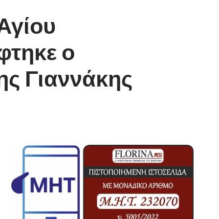
 Αγίου
φτηκε ο
ς Γιαννάκης