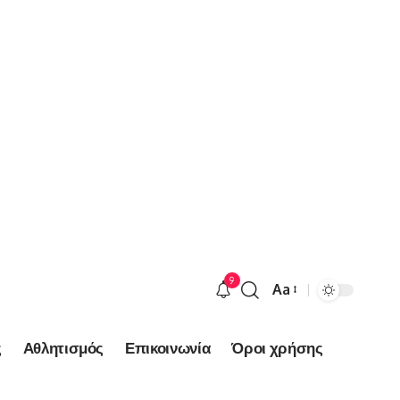
9
Aa
Font
Resizer
ς
Αθλητισμός
Επικοινωνία
Όροι χρήσης