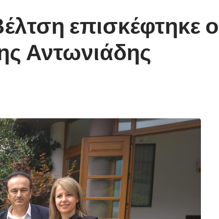
Βέλτση επισκέφτηκε ο
νης Αντωνιάδης