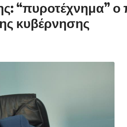
ης: “πυροτέχνημα” ο
ης κυβέρνησης