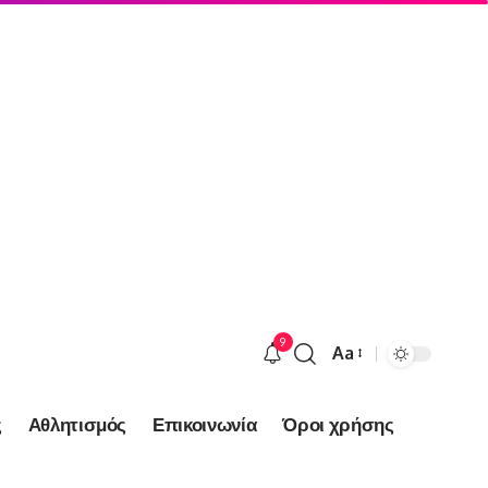
9
Aa
Font
Resizer
ς
Αθλητισμός
Επικοινωνία
Όροι χρήσης