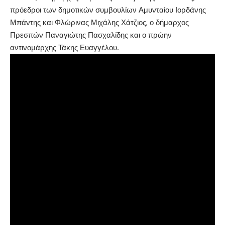
πρόεδροι των δημοτικών συμβουλίων Αμυνταίου Ιορδάνης
Μπάντης και Φλώρινας Μιχάλης Χάτζιος, ο δήμαρχος
Πρεσπών Παναγιώτης Πασχαλίδης και ο πρώην
αντινομάρχης Τάκης Ευαγγέλου.