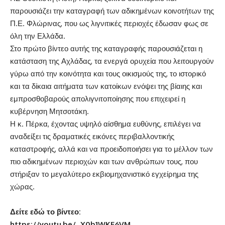
παρουσιάζει την καταγραφή των αδικημένων κοινοτήτων της
Π.Ε. Φλώρινας, που ως λιγνιτικές περιοχές έδωσαν φως σε
όλη την Ελλάδα.
Στο πρώτο βίντεο αυτής της καταγραφής παρουσιάζεται η
κατάσταση της Αχλάδας, τα ενεργά ορυχεία που λειτουργούν
γύρω από την κοινότητα και τους οικισμούς της, το ιστορικό
και τα δίκαια αιτήματα των κατοίκων ενόψει της βίαιης και
εμπροσθοβαρούς απολιγνιτοποίησης που επιχειρεί η
κυβέρνηση Μητσοτάκη.
Η κ. Πέρκα, έχοντας υψηλό αίσθημα ευθύνης, επιλέγει να
αναδείξει τις δραματικές εικόνες περιβαλλοντικής
καταστροφής, αλλά και να προειδοποιήσει για το μέλλον των
πιο αδικημένων περιοχών και των ανθρώπων τους, που
στήριξαν το μεγαλύτερο εκβιομηχανιστικό εγχείρημα της
χώρας.
Δείτε εδώ το βίντεο:
https://youtu.be/_X0b1WKE6VM