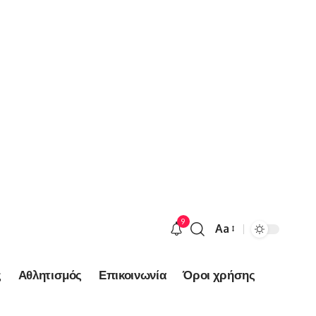
9
Aa
Font
Resizer
ς
Αθλητισμός
Επικοινωνία
Όροι χρήσης