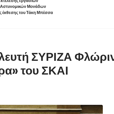
 εκτέλεσης εργασιών
ν Αστυνομικών Μονάδων
ς έκθεσης του Τάκη Μπέσσα
λευτή ΣΥΡΙΖΑ Φλώριν
α» του ΣΚΑΙ