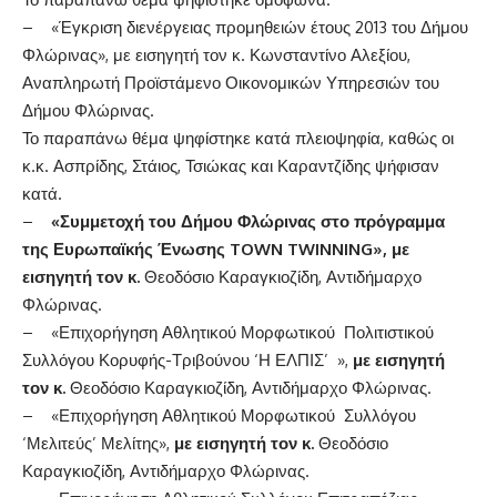
– «Έγκριση διενέργειας προμηθειών έτους 2013 του Δήμου
Φλώρινας», με εισηγητή τον κ. Κωνσταντίνο Αλεξίου,
Αναπληρωτή Προϊστάμενο Οικονομικών Υπηρεσιών του
Δήμου Φλώρινας.
Το παραπάνω θέμα ψηφίστηκε κατά πλειοψηφία, καθώς οι
κ.κ. Ασπρίδης, Στάιος, Τσιώκας και Καραντζίδης ψήφισαν
κατά.
–
«Συμμετοχή του Δήμου Φλώρινας στο πρόγραμμα
της Ευρωπαϊκής Ένωσης
TOWN
TWINNING
», με
εισηγητή τον κ.
Θεοδόσιο Καραγκιοζίδη, Αντιδήμαρχο
Φλώρινας.
– «Επιχορήγηση Αθλητικού Μορφωτικού Πολιτιστικού
Συλλόγου Κορυφής-Τριβούνου ‘Η ΕΛΠΙΣ’ »,
με εισηγητή
τον κ.
Θεοδόσιο Καραγκιοζίδη, Αντιδήμαρχο Φλώρινας.
– «Επιχορήγηση Αθλητικού Μορφωτικού Συλλόγου
‘Μελιτεύς’ Μελίτης»,
με εισηγητή τον κ.
Θεοδόσιο
Καραγκιοζίδη, Αντιδήμαρχο Φλώρινας.