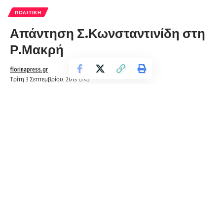
ΠΟΛΙΤΙΚΉ
Απάντηση Σ.Κωνσταντινίδη στη
Ρ.Μακρή
florinapress.gr
Τρίτη 3 Σεπτεμβρίου, 2013 15:45
Κληθείς να σχολιάσει το υβρεολόγιο της κ. Μακρή, ο κ.
Ευστάθιος Κωνσταντινίδης δήλωσε:
«Η εν γένει προβληματική συμπεριφορά της ασυμμάζευτης
Ραχήλ Μακρή μπορεί να προκαλεί διαλυτικές τάσεις στην
Κ.Ο. των ΑΝ.ΕΛΛ. δε φτάνει όμως για να δηλητηριάζει και
την τοπική κοινωνία.
Η κ. Μακρή αγωνίζεται να φύγει το στρατόπεδο Αμυνταίου
για να στηρίξει την «ρητορική» της.
Εμείς αγωνιζόμαστε να μείνει για να στηρίξουμε τον τόπο