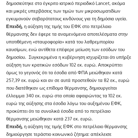
δημοσιεύτηκε στο έγκριτο ιατρικό περιοδικό Lancet, ακόμα
και μικρές υπερβάσεις των τιμών των μικροσωματιδίων
εγκυμονούν σοβαρότατους κινδύνους για τη δημόσια υγεία.
Επειδή,
η αύξηση της τιμής του ΕΦΚ στο πετρέλαιο
θέρμανσης δεν έφερε τα αναμενόμενα αποτελέσματα στην
υποτιθέμενη «σταυροφορία» κατά του λαθρεμπορίου
καυσίμων, ενώ αντίθετα επέφερε μείωση των εσόδων του
δημοσίου. Συγκεκριμένα η κυβέρνηση ισχυρίζεται ότι υπήρξε
αύξηση των κρατικών εσόδων 102 εκ. ευρώ. Αποκρύπτει
όμως το γεγονός ότι τα έσοδα από ΦΠΑ μειώθηκαν κατά
257,39 εκ. ευρώ και αν σε αυτά προστεθούν τα 82 εκ., ευρώ
που διατέθηκαν ως επίδομα θέρμανσης, δημιουργείται
έλλειμμα 340 εκ. ευρώ στα οποία αφαιρώντας τα 102 εκ.
ευρώ της αύξησης στα έσοδα λόγω του αυξημένου ΕΦΚ,
προκύπτει ότι τα συνολικά έσοδα από το πετρέλαιο
θέρμανσης μειώθηκαν κατά 237 εκ. ευρώ.
Επειδή,
η αύξηση της τιμής ΕΦΚ στο πετρέλαιο θέρμανσης
δημιούργησε τεράστιο κοινωνικό ζήτημα: απέκλεισε