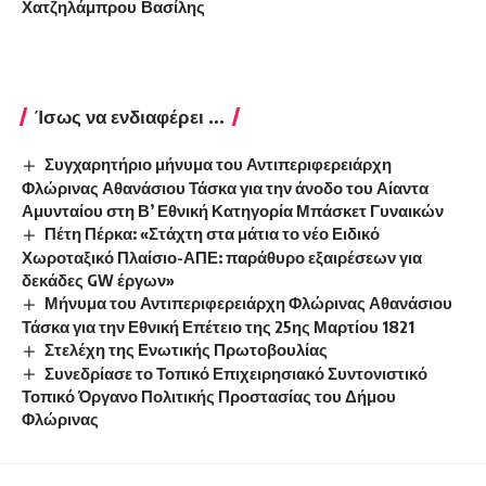
Χατζηλάμπρου Βασίλης
Ίσως να ενδιαφέρει ...
Συγχαρητήριο μήνυμα του Αντιπεριφερειάρχη
Φλώρινας Αθανάσιου Τάσκα για την άνοδο του Αίαντα
Αμυνταίου στη Β’ Εθνική Κατηγορία Μπάσκετ Γυναικών
Πέτη Πέρκα: «Στάχτη στα μάτια το νέο Ειδικό
Χωροταξικό Πλαίσιο-ΑΠΕ: παράθυρο εξαιρέσεων για
δεκάδες GW έργων»
Μήνυμα του Αντιπεριφερειάρχη Φλώρινας Αθανάσιου
Τάσκα για την Εθνική Επέτειο της 25ης Μαρτίου 1821
Στελέχη της Ενωτικής Πρωτοβουλίας
Συνεδρίασε το Τοπικό Επιχειρησιακό Συντονιστικό
Τοπικό Όργανο Πολιτικής Προστασίας του Δήμου
Φλώρινας