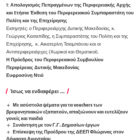
1: Απολογισμός Πεπραγμένων της Περιφερειακής Αρχής
και
E
τήσια Έκθεση του Περιφερειακού Συμπαραστάτη του
Πολίτη και της Επιχείρησης
Εισηγητές: ο Περιφερειάρχης Δυτικής Μακεδονίας, κ.
Γεώργιος Κασαπίδης, η Συμπαραστάτης του Πολίτη και της
Επιχείρησης, κ. Αικατερίνη Τσιομπάνου και οι
Αντιπεριφερειάρχες (Χωρικοί και Θεματικοί).
Η Πρόεδρος του Περιφερειακού Συμβουλίου
Περιφέρειας Δυτικής Μακεδονίας
Ευφροσύνη Ντιό
Ίσως να ενδιαφέρει ...
Με ασύστολα ψέματα για τα vouchers των
βρεφονηπιακών εξαπατούν, απαξιώνουν και ευτελίζουν
γονείς και παιδιά
Συνάντηση με τον Γ.Γ. Δημοσίων έργων
Επίσκεψη της Προέδρου της ΔΕΕΠ Φλώρινας στον
Δήμαρχο Αμυνταίου